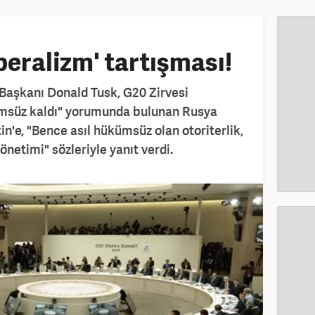
beralizm' tartışması!
 Başkanı Donald Tusk, G20 Zirvesi
ümsüz kaldı" yorumunda bulunan Rusya
n'e, "Bence asıl hükümsüz olan otoriterlik,
yönetimi" sözleriyle yanıt verdi.