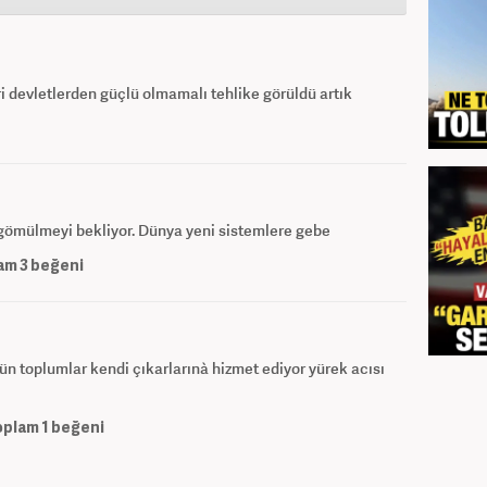
i devletlerden güçlü olmamalı tehlike görüldü artık
gömülmeyi bekliyor. Dünya yeni sistemlere gebe
am
3
beğeni
tün toplumlar kendi çıkarlarınà hizmet ediyor yürek acısı
oplam
1
beğeni