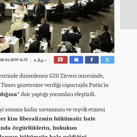
28.06.2019 14:13
kentinde düzenlenen G20 Zirvesi öncesinde,
l Times gazetesine verdiği röportajda Putin'in
ldığına"
dair yaptığı yorumları eleştirdi.
iyi sonuna kadar savunması ve teşvik etmesi
er kim liberalizmin hükümsüz hale
lında özgürlüklerin, hukukun
larının hükümsüz hale geldiğini