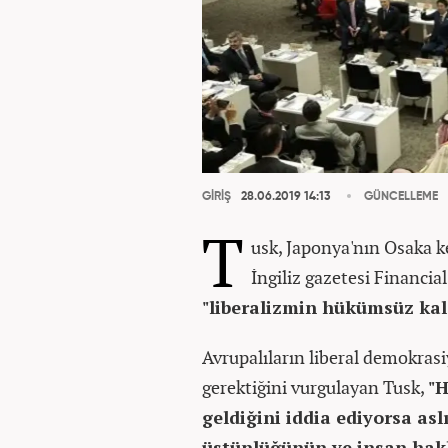
GİRİŞ
28.06.2019 14:13
GÜNCELLEME
T
usk, Japonya'nın Osaka 
İngiliz gazetesi Financia
"liberalizmin hükümsüz ka
Avrupalıların liberal demokras
gerektiğini vurgulayan Tusk,
"H
geldiğini iddia ediyorsa as
üstünlüğünün ve insan hak