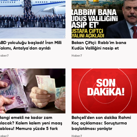
ABD yolculuğu başladı! İran Milli
Bakan Çiftçi: Rabb'im bana
Takımı, Antalya'dan ayrıldı
Kudüs Valiliğini nasip et
aber7
Haber7
Hangi emekli ne kadar zam
Bahçeli'den son dakika Rahmi
alacak? Kalem kalem yeni maaş
Koç açıklaması: Soruşturma
tablosu! Memura yüzde 5 fark
başlatılması yanlıştır
aber7
Haber7