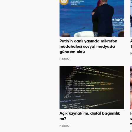
Putin'in canlı yayında mikrofon
müdahalesi sosyal medyada
gündem oldu
H
Haber7
Açık kaynak mı, dijital bağımlılık
mı?
Haber7
H