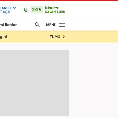
STANBUL
İKİNDİ'YE
2:25
7°
AÇIK
KALAN SÜRE
mi İlanlar
MENÜ
gın!
TÜMÜ