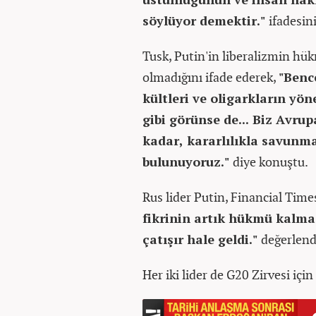
söylüyor demektir."
ifadesini
Tusk, Putin'in liberalizmin h
olmadığını ifade ederek,
"Benc
kültleri ve oligarkların yön
gibi görünse de... Biz Avru
kadar, kararlılıkla savunm
bulunuyoruz."
diye konuştu.
Rus lider Putin, Financial Tim
fikrinin artık hükmü kalma
çatışır hale geldi."
değerlen
Her iki lider de G20 Zirvesi iç