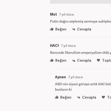
Mst
7 yıl önce
Putin doğru söylemiş sermaye sahipler
Beğen
Cevapla
HACI
7 yıl önce
Bencede liberalizm emperyalizm öldü 
Beğen
Cevapla
Topl
Aynen
7 yıl önce
ABD nin siyasi görüşü artık bitti bü
bunların ki
Beğen
Cevapla
T