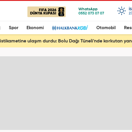
I
FIFA 2026
DÜNYA KUPASI
2
t
Spor
Ekonomi
Otomobil
Res
istikametine ulaşım durdu: Bolu Dağı Tüneli'nde korkutan yan