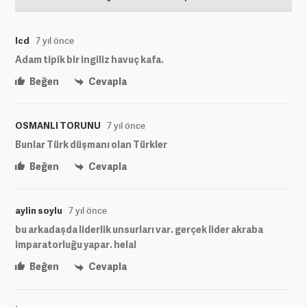
lcd
7 yıl önce
Adam tipik bir ingiliz havuç kafa.
Beğen
Cevapla
OSMANLI TORUNU
7 yıl önce
Bunlar Türk düşmanı olan Türkler
Beğen
Cevapla
aylin soylu
7 yıl önce
bu arkadaşda liderlik unsurları var. gerçek lider akraba
imparatorluğu yapar. helal
Beğen
Cevapla