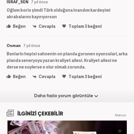
İSRAF_SEN
7 yıl önce
Oğlum boris şimdi Türk olduğuna inandım kardeşimi
akrabalarını kayırıyorsun
Beğen
Cevapla
Toplam
3
beğeni
Osman
7 yıl önce
Bunlarin hepisi sahnenin on planda gorunen oyunculari, arka
planda seneryoyu yazan kraliyet ailesi. Kraliyet ailesi ne
derse ne soylerse o olur olmak zorunda.
Beğen
Cevapla
Toplam
3
beğeni
Daha fazla yorum görüntüle
İLGİNİZİ ÇEKEBİLİR
Makroo