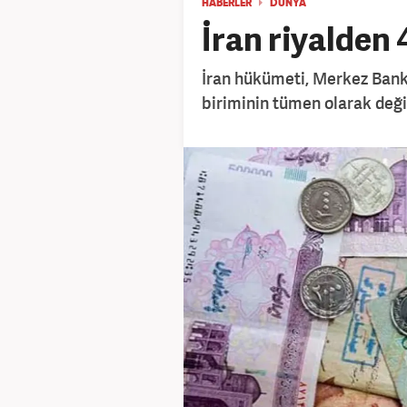
HABERLER
DÜNYA
İran riyalden 4
İran hükümeti, Merkez Bankas
biriminin tümen olarak değiş