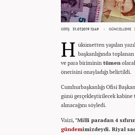
GİRİŞ
31.07.2019 12:49
GÜNCELLEME
3
H
ükümetten yapılan yazı
başkanlığında toplanan B
ve para biriminin
tümen
olara
önerisini onayladığı belirtildi.
Cumhurbaşkanlığı Ofisi Başkan
günü gerçekleştirilecek kabine
alınacağını söyledi.
Vaizi,
"Milli paradan 4 sıfırı
gündem
imizdeydi. Riyal sa