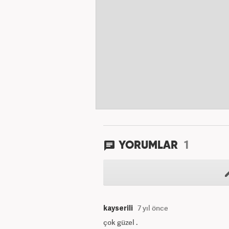
1
YORUMLAR
kayserili
7 yıl önce
çok güzel .