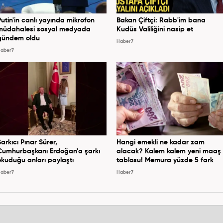
Putin'in canlı yayında mikrofon
Bakan Çiftçi: Rabb'im bana
müdahalesi sosyal medyada
Kudüs Valiliğini nasip et
gündem oldu
Haber7
aber7
Şarkıcı Pınar Sürer,
Hangi emekli ne kadar zam
Cumhurbaşkanı Erdoğan'a şarkı
alacak? Kalem kalem yeni maaş
okuduğu anları paylaştı
tablosu! Memura yüzde 5 fark
aber7
Haber7