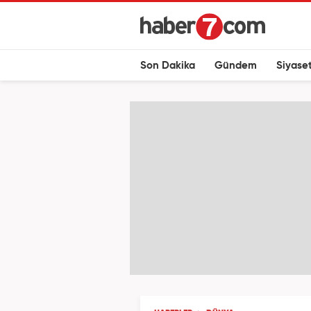
Son Dakika
Gündem
Siyase