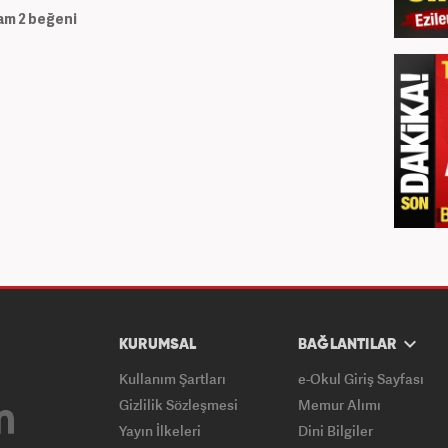
am
2
beğeni
KURUMSAL
BAĞLANTILAR
Kullanım Şartları
e-Okul Giriş Sayfası
Gizlilik Sözleşmesi
Memur Alımı
Yayın İlkeleri
Dini Bilgiler