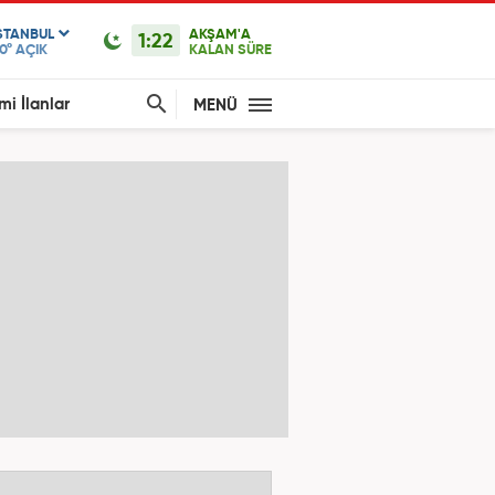
STANBUL
AKŞAM'A
1:22
0°
AÇIK
KALAN SÜRE
mi İlanlar
MENÜ