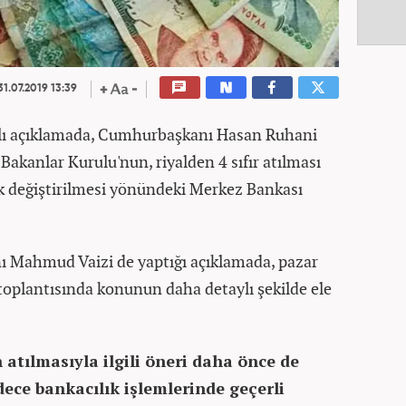
1.07.2019 13:39
lı açıklamada, Cumhurbaşkanı Hasan Ruhani
akanlar Kurulu'nun, riyalden 4 sıfır atılması
k değiştirilmesi yönündeki Merkez Bankası
ı Mahmud Vaizi de yaptığı açıklamada, pazar
 toplantısında konunun daha detaylı şekilde ele
n atılmasıyla ilgili öneri daha önce de
dece bankacılık işlemlerinde geçerli