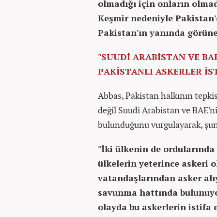
olmadığı için onların olmadı
Keşmir nedeniyle Pakistan'
Pakistan'ın yanında görüner
"SUUDİ ARABİSTAN VE B
PAKİSTANLI ASKERLER İST
Abbas, Pakistan halkının tepkis
değil Suudi Arabistan ve BAE'ni
bulunduğunu vurgulayarak, şunl
"İki ülkenin de ordularında
ülkelerin yeterince askeri 
vatandaşlarından asker alıyo
savunma hattında bulunuyor
olayda bu askerlerin istifa