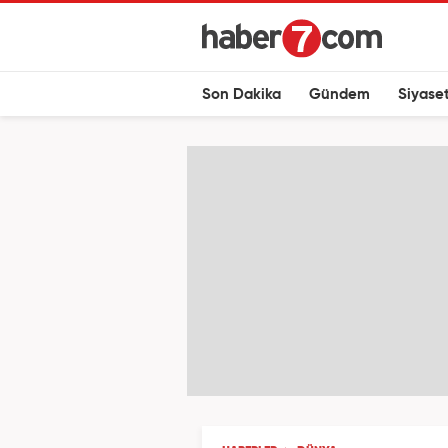
Son Dakika
Gündem
Siyase