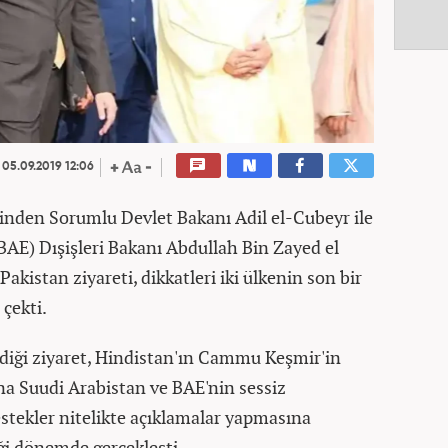
05.09.2019 12:06
rinden Sorumlu Devlet Bakanı Adil el-Cubeyr ile
(BAE) Dışişleri Bakanı Abdullah Bin Zayed el
akistan ziyareti, dikkatleri iki ülkenin son bir
 çekti.
irdiği ziyaret, Hindistan'ın Cammu Keşmir'in
na Suudi Arabistan ve BAE'nin sessiz
estekler nitelikte açıklamalar yapmasına
iği dönemde gerçekleşti.