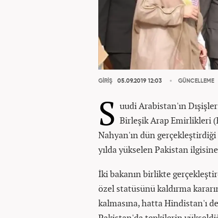
GİRİŞ
05.09.2019 12:03
GÜNCELLEME
S
uudi Arabistan'ın Dışişle
Birleşik Arap Emirlikleri 
Nahyan'ın dün gerçekleştirdiği P
yılda yükselen Pakistan ilgisine
İki bakanın birlikte gerçekleşt
özel statüsünü kaldırma kararı
kalmasına, hatta Hindistan'ı d
Pakistan'da tepkilerin yükseld