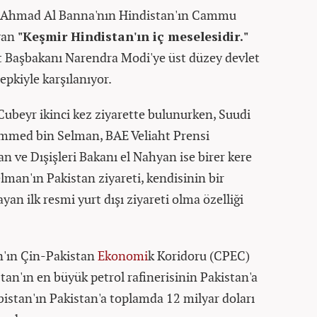
si Ahmad Al Banna'nın Hindistan'ın Cammu
ayan
"Keşmir Hindistan'ın iç meselesidir."
t Başbakanı Narendra Modi'ye üst düzey devlet
epkiyle karşılanıyor.
l-Cubeyr ikinci kez ziyarette bulunurken, Suudi
mmed bin Selman, BAE Veliaht Prensi
ve Dışişleri Bakanı el Nahyan ise birer kere
elman'ın Pakistan ziyareti, kendisinin bir
n ilk resmi yurt dışı ziyareti olma özelliği
n'ın Çin-Pakistan
Ekonomi
k Koridoru (CPEC)
stan'ın en büyük petrol rafinerisinin Pakistan'a
bistan'ın Pakistan'a toplamda 12 milyar doları