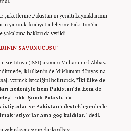
andı.
e şirketlerine Pakistan'ın yeraltı kaynaklarının
arın yanında kraliyet ailelerine Pakistan'da
 yakalama hakları da verildi.
LARININ SAVUNUCUSU"
lar Enstitüsü (ISSI) uzmanı Muhammed Abbas,
ndirmede, iki ülkenin de Müslüman dünyasına
ajı vermek istediğini belirterek,
"İki ülke de
arı nedeniyle hem Pakistan'da hem de
eştirildi. Şimdi Pakistan'a
 istiyorlar ve Pakistan'ı destekleyenlerle
almak istiyorlar ama geç kaldılar."
dedi.
ya yakınlaşmasının da iki ülkeyi