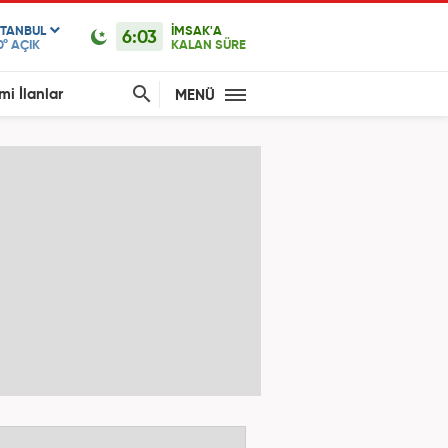
STANBUL
İMSAK'A
6:03
0°
AÇIK
KALAN SÜRE
mi İlanlar
MENÜ