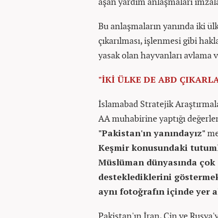
aşan yardım anlaşmaları imzal
Bu anlaşmaların yanında iki ülk
çıkarılması, işlenmesi gibi hakl
yasak olan hayvanları avlama ve
"İKİ ÜLKE DE ABD ÇIKAR
İslamabad Stratejik Araştırma
AA muhabirine yaptığı değerle
"Pakistan'ın yanındayız"
mes
Keşmir konusundaki tutuml
Müslüman dünyasında çok el
desteklediklerini göstermek
aynı fotoğrafın içinde yer 
Pakistan'ın İran, Çin ve Rusya'