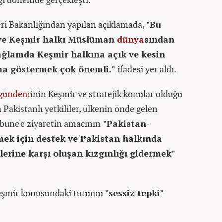
leri Bakanlığından yapılan açıklamada,
"Bu
ve Keşmir halkı Müslüman
dünya
sından
bağlamda Keşmir halkına açık ve kesin
ma göstermek çok önemli."
ifadesi yer aldı.
gündem
inin Keşmir ve stratejik konular olduğu
 Pakistanlı yetkililer, ülkenin önde gelen
bune'e ziyaretin amacının
"Pakistan-
mek için destek ve Pakistan halkında
erine karşı oluşan kızgınlığı gidermek"
Keşmir konusundaki tutumu
"sessiz tepki"