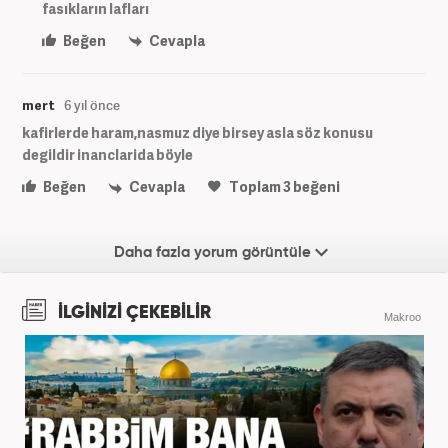
fasıkların lafları
Beğen
Cevapla
mert
6 yıl önce
kafirlerde haram,nasmuz diye birsey asla söz konusu
degildir inanclarida böyle
Beğen
Cevapla
Toplam
3
beğeni
Daha fazla yorum görüntüle
İLGİNİZİ ÇEKEBİLİR
Makroo