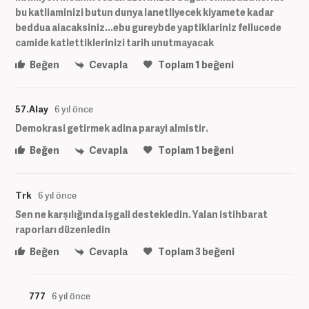
bu katliaminizi butun dunya lanetliyecek kiyamete kadar
beddua alacaksiniz...ebu gureybde yaptiklariniz fellucede
camide katlettiklerinizi tarih unutmayacak
Beğen
Cevapla
Toplam
1
beğeni
57.Alay
6 yıl önce
Demokrasi getirmek adina parayi almistir.
Beğen
Cevapla
Toplam
1
beğeni
Trk
6 yıl önce
Sen ne karşılığında işgali destekledin. Yalan istihbarat
raporları düzenledin
Beğen
Cevapla
Toplam
3
beğeni
777
6 yıl önce