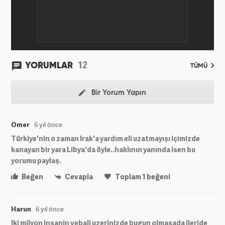
12
YORUMLAR
TÜMÜ
Bir Yorum Yapın
Omer
6 yıl önce
Türkiye'nin o zaman Irak'a yardım eli uzatmayışı içimizde
kanayan bir yara Libya'da öyle..haklının yanında isen bu
yorumu paylaş.
Beğen
Cevapla
Toplam
1
beğeni
Harun
6 yıl önce
Iki milyon insanin vebali uzerinizde bugun olmasada ileride