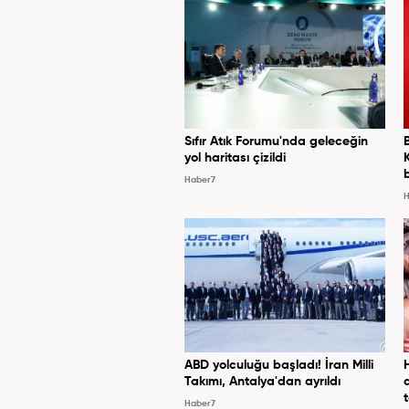
Sıfır Atık Forumu'nda geleceğin
yol haritası çizildi
Haber7
H
ABD yolculuğu başladı! İran Milli
Takımı, Antalya'dan ayrıldı
Haber7