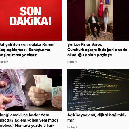
Bahçeli'den son dakika Rahmi
Şarkıcı Pınar Sürer,
Koç açıklaması: Soruşturma
Cumhurbaşkanı Erdoğan'a şarkı
başlatılması yanlıştır
okuduğu anları paylaştı
aber7
Haber7
Hangi emekli ne kadar zam
Açık kaynak mı, dijital bağımlılık
alacak? Kalem kalem yeni maaş
mı?
tablosu! Memura yüzde 5 fark
Haber7