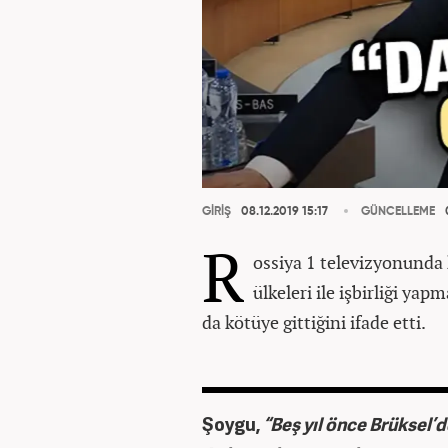
GİRİŞ
08.12.2019 15:17
GÜNCELLEME
0
R
ossiya 1 televizyonund
ülkeleri ile işbirliği yap
da kötüye gittiğini ifade etti.
Şoygu,
“Beş yıl önce Brüksel’d