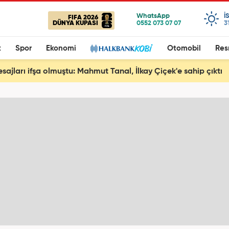
I
FIFA 2026
DÜNYA KUPASI
3
t
Spor
Ekonomi
Otomobil
Res
esajları ifşa olmuştu: Mahmut Tanal, İlkay Çiçek'e sahip çıktı