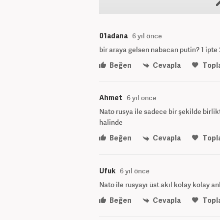
01adana
6 yıl önce
bir araya gelsen nabacan putin? 1 ipt
Beğen
Cevapla
Topl
Ahmet
6 yıl önce
Nato rusya ile sadece bir şekilde birlik
halinde
Beğen
Cevapla
Topl
Ufuk
6 yıl önce
Nato ile rusyayı üst akıl kolay kolay a
Beğen
Cevapla
Topl