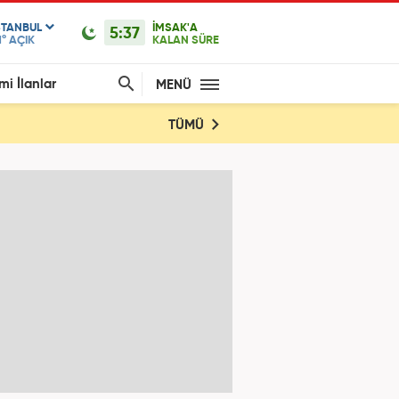
STANBUL
İMSAK'A
5:37
1°
AÇIK
KALAN SÜRE
mi İlanlar
MENÜ
TÜMÜ