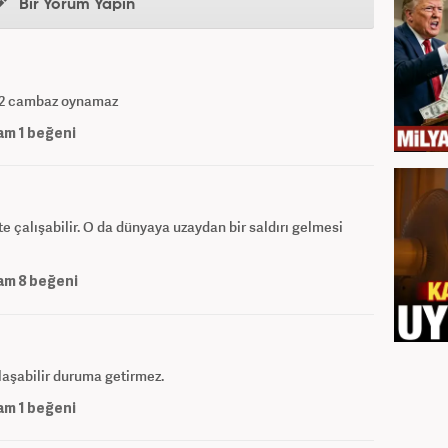
Bir Yorum Yapın
e 2 cambaz oynamaz
am
1
beğeni
te çalışabilir. O da dünyaya uzaydan bir saldırı gelmesi
am
8
beğeni
nlaşabilir duruma getirmez.
am
1
beğeni