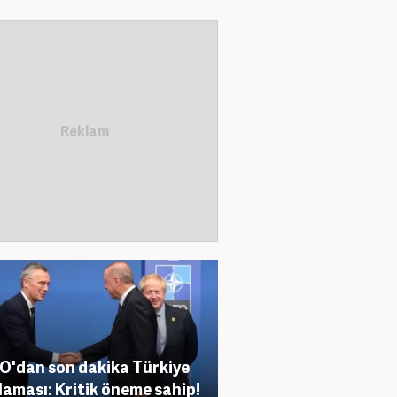
'dan son dakika Türkiye
laması: Kritik öneme sahip!