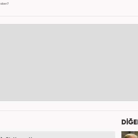
aber7
DİĞE