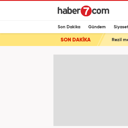
Son Dakika
Gündem
Siyase
SON DAKİKA
Rezil m