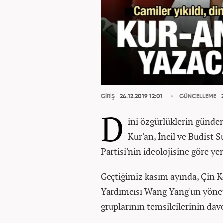
GİRİŞ
24.12.2019 12:01
GÜNCELLEME
2
D
ini özgürlüklerin günden
Kur'an, İncil ve Budist 
Partisi'nin ideolojisine göre y
Geçtiğimiz kasım ayında, Çin K
Yardımcısı Wang Yang'un yönet
gruplarının temsilcilerinin da