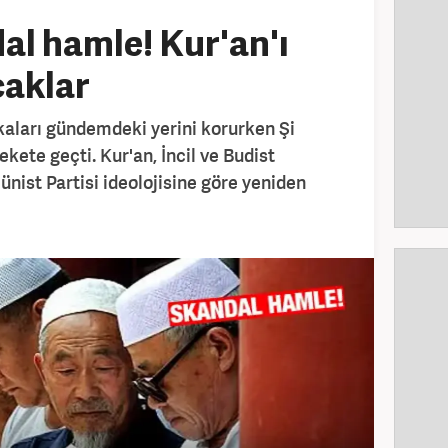
al hamle! Kur'an'ı
caklar
ikaları gündemdeki yerini korurken Şi
kete geçti. Kur'an, İncil ve Budist
nist Partisi ideolojisine göre yeniden