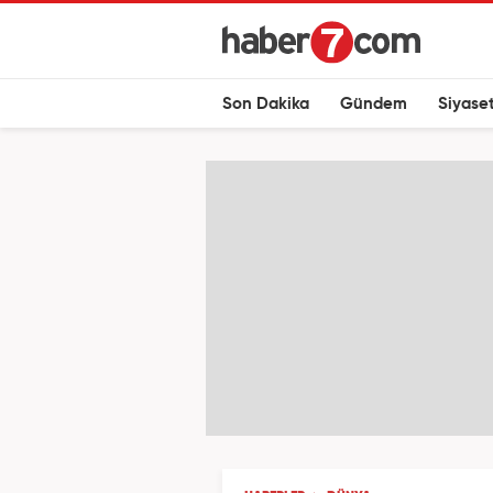
Son Dakika
Gündem
Siyase