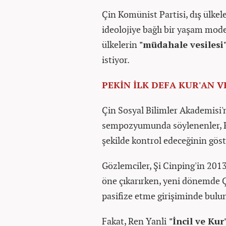
Çin Komünist Partisi, dış ülke
ideolojiye bağlı bir yaşam mode
ülkelerin
"müdahale vesilesi
istiyor.
PEKİN İLK DEFA KUR'AN V
Çin Sosyal Bilimler Akademisi'
sempozyumunda söylenenler, Pe
şekilde kontrol edeceğinin göst
Gözlemciler, Şi Cinping'in 2013
öne çıkarırken, yeni dönemde Ç
pasifize etme girişiminde bulu
Fakat, Ren Yanli
"İncil ve Ku