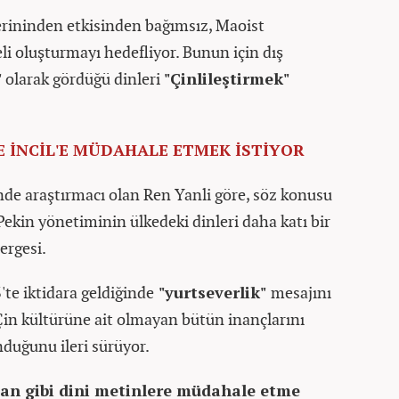
lerininden etkisinden bağımsız, Maoist
li oluşturmayı hedefliyor. Bunun için dış
"
olarak gördüğü dinleri
"Çinlileştirmek"
E İNCİL'E MÜDAHALE ETMEK İSTİYOR
nde araştırmacı olan Ren Yanli göre, söz konusu
kin yönetiminin ülkedeki dinleri daha katı bir
ergesi.
'te iktidara geldiğinde
"yurtseverlik"
mesajını
in kültürüne ait olmayan bütün inançlarını
nduğunu ileri sürüyor.
r'an gibi dini metinlere müdahale etme