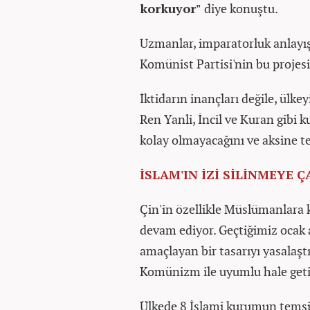
korkuyor"
diye konuştu.
Uzmanlar, imparatorluk anlayış
Komünist Partisi'nin bu projes
İktidarın inançları değile, ülkey
Ren Yanli, İncil ve Kuran gibi 
kolay olmayacağını ve aksine ter
İSLAM'IN İZİ SİLİNMEYE Ç
Çin'in özellikle Müslümanlara ka
devam ediyor. Geçtiğimiz ocak 
amaçlayan bir tasarıyı yasalaşt
Komünizm ile uyumlu hale get
Ülkede 8 İslami kurumun temsilc