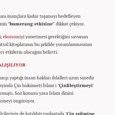
ını inançlara kadar taşımayı hedefleyen
inin
"bumerang etkisine"
dikkat çekiyor.
i,
ekonomi
yi yönetmesi gerektiğini savunan
kutsal kitaplarının bu şekilde yorumlanmasının
s etkilerin olacağını belirtti.
ALIŞILIYOR
rşı yaptığı insan hakları ihlalleri uzun süredir
ayında Çin hükümeti İslam'ı
'Çinlileştirmeyi'
ırmıştı. Söz konusu yasa İslam dinini
irmeyi öngörüyor.
ilerinin de katıldığı toplantıda
'Çin rejimine