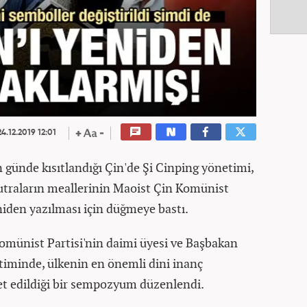
4.12.2019 12:01
 günde kısıtlandığı Çin'de Şi Cinping yönetimi,
Sutraların meallerinin Maoist Çin Komünist
eniden yazılması için düğmeye bastı.
omünist Partisi'nin daimi üyesi ve Başbakan
iminde, ülkenin en önemli dini inanç
vet edildiği bir sempozyum düzenlendi.