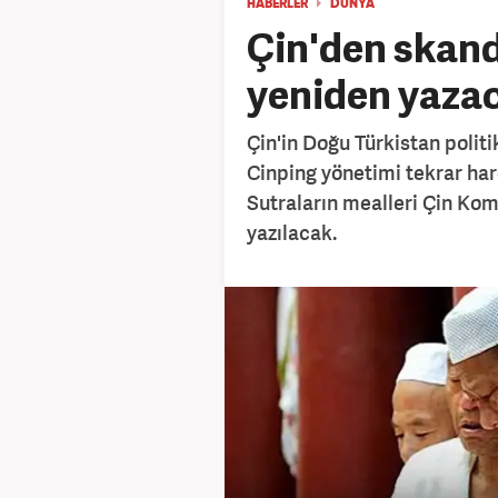
HABERLER
DÜNYA
Çin'den skand
yeniden yaza
Çin'in Doğu Türkistan polit
Cinping yönetimi tekrar hare
Sutraların mealleri Çin Komü
yazılacak.