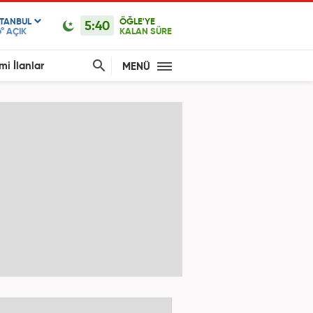
STANBUL
ÖĞLE'YE
5:40
°
AÇIK
KALAN SÜRE
mi İlanlar
MENÜ