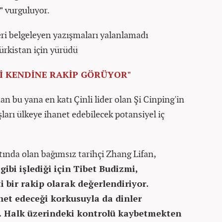
"
vurguluyor.
eri belgeleyen yazışmaları yalanlamadı
Türkistan için yürüdü
İ KENDİNE RAKİP GÖRÜYOR"
 bu yana en katı Çinli lider olan Şi Cinping'in
şları ülkeye ihanet edebilecek potansiyel iç
ında olan bağımsız tarihçi Zhang Lifan,
gibi işlediği için Tibet Budizmi,
i bir rakip olarak değerlendiriyor.
et edeceği korkusuyla da dinler
or. Halk üzerindeki kontrolü kaybetmekten