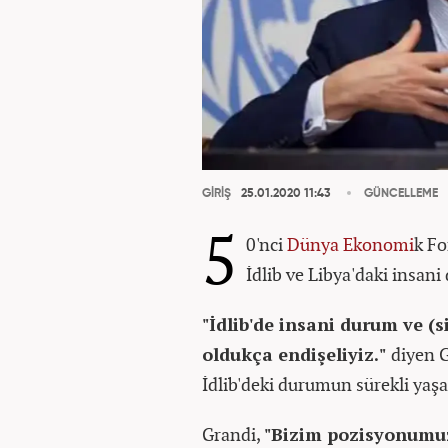
GİRİŞ
25.01.2020 11:43
GÜNCELLEME
5
0'nci
Dünya
Ekonomi
k Fo
İdlib ve Libya'daki insan
"İdlib'de insani durum ve (s
oldukça endişeliyiz."
diyen G
İdlib'deki durumun sürekli yaşa
Grandi,
"Bizim pozisyonumuz