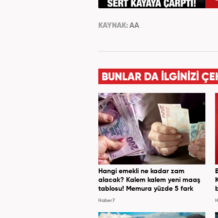
KAYNAK:
AA
BUNLAR DA İLGİNİZİ ÇE
Hangi emekli ne kadar zam
alacak? Kalem kalem yeni maaş
tablosu! Memura yüzde 5 fark
Haber7
H