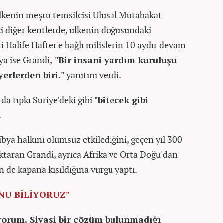
ülkenin meşru temsilcisi Ulusal Mutabakat
diğer kentlerde, ülkenin doğusundaki
ri Halife Hafter'e bağlı milislerin 10 aydır devam
uya ise Grandi,
"Bir insani yardım kuruluşu
yerlerden biri."
yanıtını verdi.
da tıpkı Suriye'deki gibi
"bitecek gibi
.
ibya halkını olumsuz etkilediğini, geçen yıl 300
 aktaran Grandi, ayrıca Afrika ve Orta Doğu'dan
n de kapana kısıldığına vurgu yaptı.
NU BİLİYORUZ"
iyorum. Siyasi bir çözüm bulunmadığı