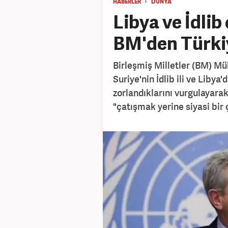
HABERLER
DÜNYA
Libya ve İdli
BM'den Türki
Birleşmiş Milletler (BM) Mü
Suriye'nin İdlib ili ve Libya
zorlandıklarını vurgulayarak
"çatışmak yerine siyasi bir