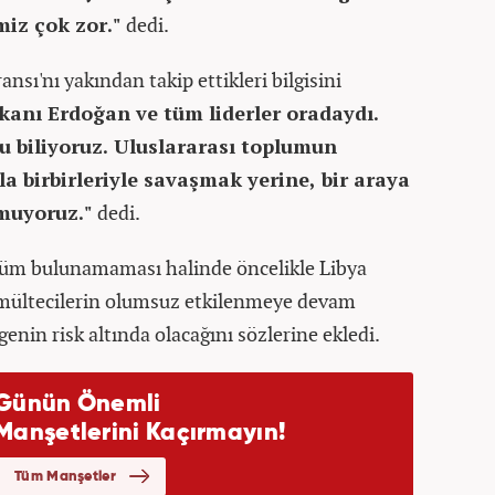
miz çok zor."
dedi.
nsı'nı yakından takip ettikleri bilgisini
anı Erdoğan ve tüm liderler oradaydı.
 biliyoruz. Uluslararası toplumun
yla birbirleriyle savaşmak yerine, bir araya
muyoruz."
dedi.
özüm bulunamaması halinde öncelikle Libya
e mültecilerin olumsuz etkilenmeye devam
enin risk altında olacağını sözlerine ekledi.