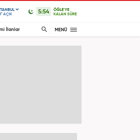
STANBUL
ÖĞLE'YE
5:54
8°
AÇIK
KALAN SÜRE
mi İlanlar
MENÜ