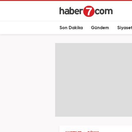
Son Dakika
Gündem
Siyase