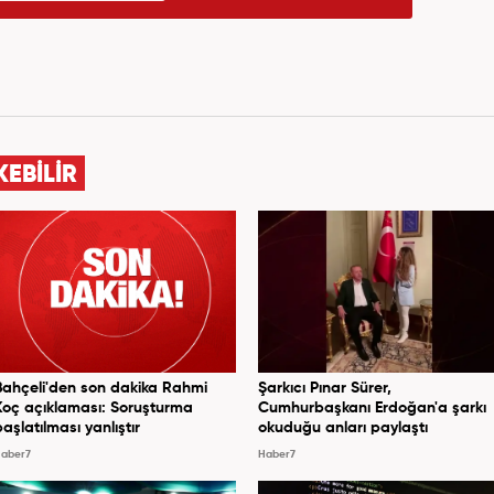
KEBİLİR
Bahçeli'den son dakika Rahmi
Şarkıcı Pınar Sürer,
Koç açıklaması: Soruşturma
Cumhurbaşkanı Erdoğan'a şarkı
başlatılması yanlıştır
okuduğu anları paylaştı
aber7
Haber7