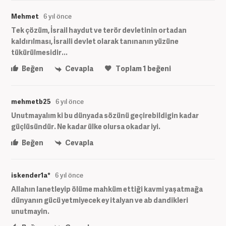
Mehmet
6 yıl önce
Tek çözüm, İsrail haydut ve terör devletinin ortadan
kaldırılması, İsraili devlet olarak tanınanın yüzüne
tükürülmesidir...
Beğen
Cevapla
Toplam
1
beğeni
mehmetb25
6 yıl önce
Unutmayalım ki bu dünyada sözünü geçirebildigin kadar
güçlüsündür. Ne kadar ülke olursa okadar iyi.
Beğen
Cevapla
iskender1a*
6 yıl önce
Allahın lanetleyip ölüme mahküm ettiği kavmi yaşatmağa
dünyanın gücü yetmiyecek ey italyan ve ab dandikleri
unutmayin.