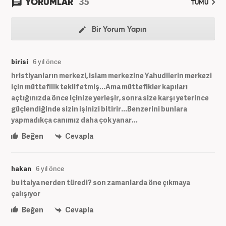
35
YORUMLAR
TÜMÜ
Bir Yorum Yapın
birisi
6 yıl önce
hristiyanların merkezi, islam merkezine Yahudilerin merkezi
için müttefilik teklif etmiş...Ama müttefikler kapıları
açtığınızda önce içinize yerleşir, sonra size karşı yeterince
güçlendiğinde sizin işinizi bitirir...Benzerini bunlara
yapmadıkça canımız daha çok yanar...
Beğen
Cevapla
hakan
6 yıl önce
bu italya nerden türedi? son zamanlarda öne çıkmaya
çalışıyor
Beğen
Cevapla