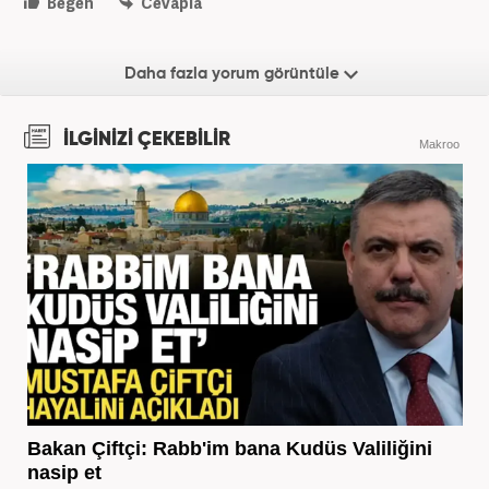
Beğen
Cevapla
Daha fazla yorum görüntüle
İLGİNİZİ ÇEKEBİLİR
Makroo
Bakan Çiftçi: Rabb'im bana Kudüs Valiliğini
nasip et