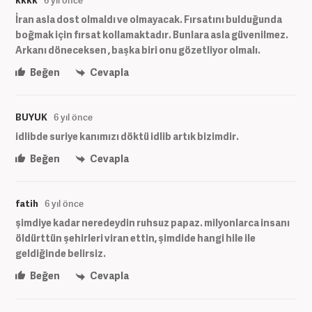
İran asla dost olmaldı ve olmayacak. Fırsatını bulduğunda
boğmak için fırsat kollamaktadır. Bunlara asla güvenilmez.
Arkanı döneceksen , başka biri onu gözetliyor olmalı.
Beğen
Cevapla
BUYUK
6 yıl önce
idlibde suriye kanımızı döktü idlib artık bizimdir.
Beğen
Cevapla
fatih
6 yıl önce
şimdiye kadar neredeydin ruhsuz papaz. milyonlarca insanı
öldürttün şehirleri viran ettin, şimdide hangi hile ile
geldiğinde belirsiz.
Beğen
Cevapla