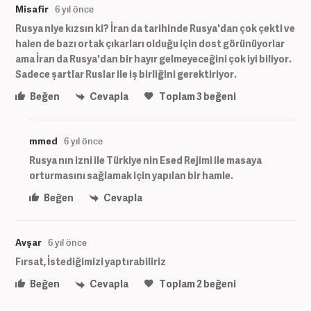
Misafir
6 yıl önce
Rusya niye kızsın ki? İran da tarihinde Rusya'dan çok çekti ve
halen de bazı ortak çıkarları olduğu için dost görünüyorlar
ama İran da Rusya'dan bir hayır gelmeyeceğini çok iyi biliyor.
Sadece şartlar Ruslar ile iş birliğini gerektiriyor.
Beğen
Cevapla
Toplam
3
beğeni
mmed
6 yıl önce
Rusya nın izni ile Türkiye nin Esed Rejimi ile masaya
orturmasını sağlamak için yapılan bir hamle.
Beğen
Cevapla
Avşar
6 yıl önce
Fırsat, İstediğimizi yaptırabiliriz
Beğen
Cevapla
Toplam
2
beğeni