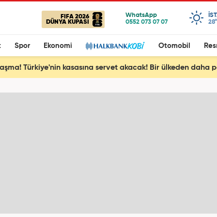
IS
FIFA 2026
DÜNYA KUPASI
28°
t
Spor
Ekonomi
Otomobil
Res
aşma! Türkiye'nin kasasına servet akacak! Bir ülkeden daha pe