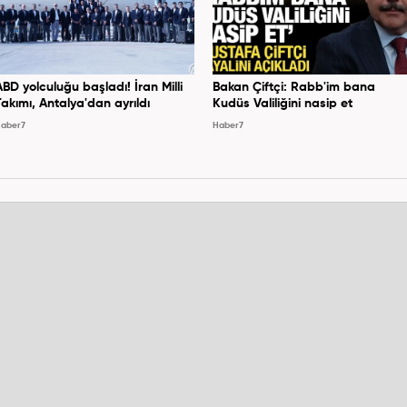
ABD yolculuğu başladı! İran Milli
Bakan Çiftçi: Rabb'im bana
Takımı, Antalya'dan ayrıldı
Kudüs Valiliğini nasip et
aber7
Haber7