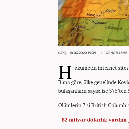
GİRİŞ
18.03.2020 19:39
GÜNCELLEME
H
ükümetin internet sitesin
Buna göre, ülke genelinde Kovid
bulaşanların sayısı ise 375'ten 
Ölümlerin 7'si British Columbia
- 82 milyar dolarlık yardım