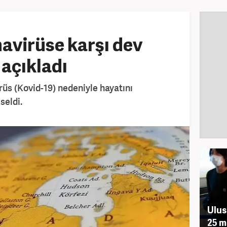
avirüse karşı dev
 açıkladı
rüs (Kovid-19) nedeniyle hayatını
seldi.
Ulus
25 m