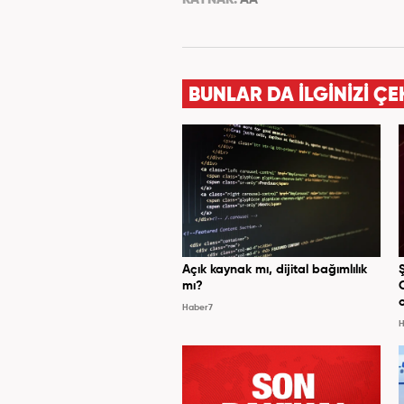
BUNLAR DA İLGİNİZİ ÇE
Açık kaynak mı, dijital bağımlılık
mı?
Haber7
H