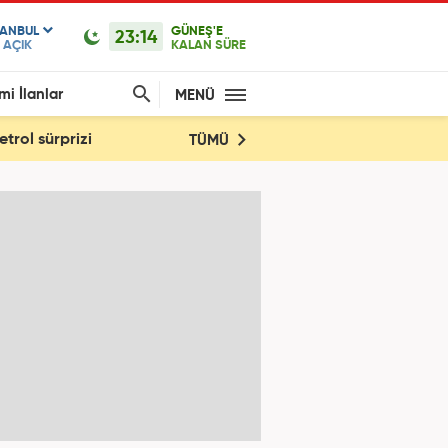
TANBUL
GÜNEŞ'E
23:14
AÇIK
KALAN SÜRE
mi İlanlar
MENÜ
trol sürprizi
TÜMÜ