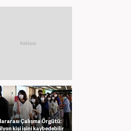
lararası Çalışma Örgütü:
ilyon kişi işini kaybedebilir