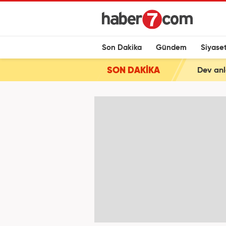
Son Dakika
Gündem
Siyase
SON DAKİKA
Dev anl