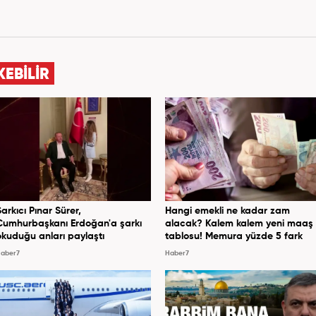
KEBİLİR
Şarkıcı Pınar Sürer,
Hangi emekli ne kadar zam
Cumhurbaşkanı Erdoğan'a şarkı
alacak? Kalem kalem yeni maaş
okuduğu anları paylaştı
tablosu! Memura yüzde 5 fark
aber7
Haber7