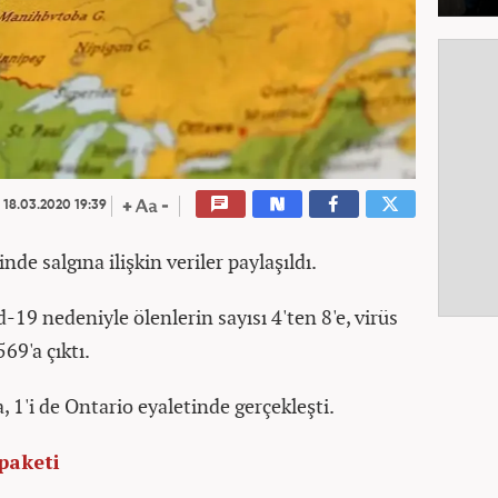
18.03.2020 19:39
de salgına ilişkin veriler paylaşıldı.
-19 nedeniyle ölenlerin sayısı 4'ten 8'e, virüs
569'a çıktı.
, 1'i de Ontario eyaletinde gerçekleşti.
 paketi