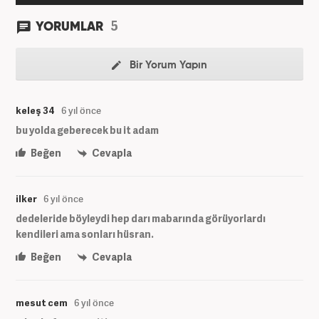
5
YORUMLAR
Bir Yorum Yapın
keleş 34
6 yıl önce
bu yolda geberecek bu it adam
Beğen
Cevapla
ilker
6 yıl önce
dedeleride böyleydi hep darı mabarında görüyorlardı
kendileri ama sonları hüsran.
Beğen
Cevapla
mesut cem
6 yıl önce