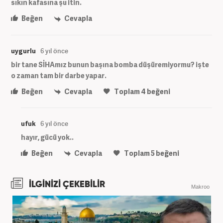
sıkın kafasına şu itin.
Beğen
Cevapla
uygurlu
6 yıl önce
bir tane SİHAmız bunun başına bomba düşüremiyormu? işte
o zaman tam bir darbe yapar.
Beğen
Cevapla
Toplam
4
beğeni
ufuk
6 yıl önce
hayır, gücü yok..
Beğen
Cevapla
Toplam
5
beğeni
İLGİNİZİ ÇEKEBİLİR
Makroo