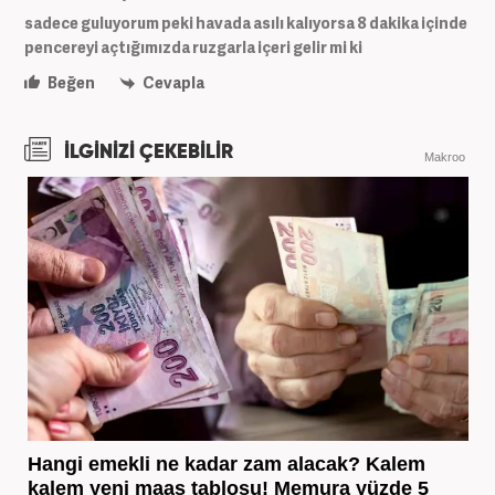
sadece guluyorum peki havada asılı kalıyorsa 8 dakika içinde
pencereyi açtığımızda ruzgarla içeri gelir mi ki
Beğen
Cevapla
İLGİNİZİ ÇEKEBİLİR
Makroo
Hangi emekli ne kadar zam alacak? Kalem
kalem yeni maaş tablosu! Memura yüzde 5