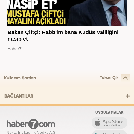
Bakan Çiftçi: Rabb'im bana Kudüs Valiliğini
nasip et
Haber7
Yukarı Çık
Kullanım Şartları
BAĞLANTILAR
UYGULAMALAR
Nokta Elektronik Medya A.Ş.