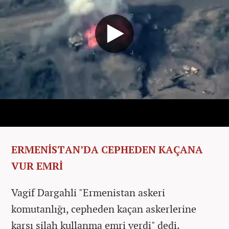
ERMENİSTAN’DA CEPHEDEN KAÇANA
VUR EMRİ
Vagif Dargahli "Ermenistan askeri
komutanlığı, cepheden kaçan askerlerine
karşı silah kullanma emri verdi" dedi.