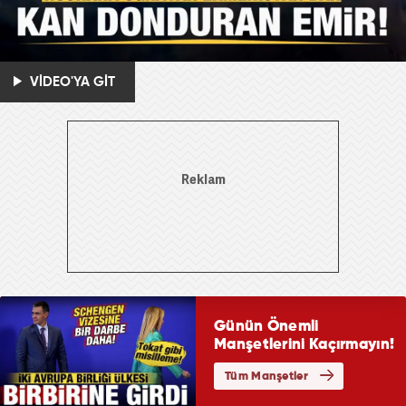
VİDEO'YA GİT