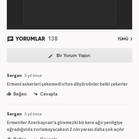
138
YORUMLAR
TÜMÜ
Bir Yorum Yapın
Sergen
5 yıl önce
Ermeni askerleri çekemedi vites düşürsünler belki çekerler
Beğen
Cevapla
Sergen
5 yıl önce
Ermeniler Azerbaycan'a giremezki bir kere ağır yenilgiye
uğradığında zorlamayacaksın 2.nin yarası daha çok açılır