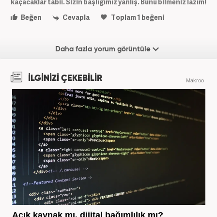
kaçacaklar tabii. Sizin başlığımız yanlış. Bunu bilmeniz lazım!
Beğen
Cevapla
Toplam
1
beğeni
Daha fazla yorum görüntüle
İLGİNİZİ ÇEKEBİLİR
Makroo
Açık kaynak mı, dijital bağımlılık mı?