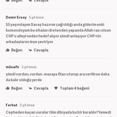
Beğen
Cevapla
Demir Ersoy
5 yıl önce
55 yaşındayım Savaş hazırım çağrıldığı anda giderim eski
komondoyum bu sihaları üretenden yapanda Allah razı olsun
CHP o aileyi neden hedef alıyor şimdi anlaşıyor CHP nin
arkadaşlarını leşe çeviriyor
Beğen
Cevapla
müsafir
5 yıl önce
şimdi vurdun, vurdun. masaya filan oturup ara verilirse daha
da kalır olduğu yerde
Beğen
Cevapla
Toplam
4
beğeni
Ferhat
5 yıl önce
Cepheden kaçan vurulur tüm dünyada bu bir kuraldır! Yemedi