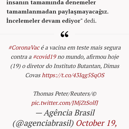
insanın tamamında denemeler
tamamlanmadan paylaşmayacağız.
İncelemeler devam ediyor"
dedi.
#CoronaVac
é a vacina em teste mais segura
contra a
#covid19
no mundo, afirmou hoje
(19) o diretor do Instituto Butantan, Dimas
Covas
https://t.co/43Iqg5SqOS
Thomas Peter/Reuters/©
pic.twitter.com/JMjZtSolfJ
— Agência Brasil
(@agenciabrasil)
October 19,