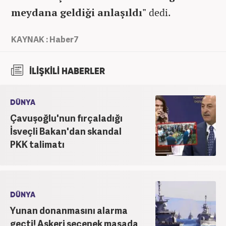
meydana geldiği anlaşıldı"
dedi.
KAYNAK : Haber7
İLİŞKİLİ HABERLER
DÜNYA
Çavuşoğlu'nun fırçaladığı
İsveçli Bakan'dan skandal
PKK talimatı
DÜNYA
Yunan donanmasını alarma
geçti! Askeri seçenek masada