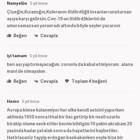
Namyelüs
5 yıl önce
Çiçeğin,Kızamığın,Koleranın öldürdüğü insanları unutursan
aşıya karşı gelirsin.Cov-19 un öldürdüklerini de
umursamazsan yorum adı altında böyle şeyler yazarsın
Beğen
Cevapla
iyi tamam
5 yıl önce
ben aşı yaptırmayacağım. zorunlu da kabul etmiyorum . alana
mani de olmayalım .
Beğen
Cevapla
Toplam
4
beğeni
Hemo
5 yıl önce
Avrupa kimse kulanmiyor her ulke kendi asisini yapsrken
aklimda 1950 sonra ithal bir ilac getirip bir nesli ozurlu
birakip olume sevk etiler benim bildigim 10 yakin akrabam 20
yasinda kadar yatalak sonra da hayatlarini kaybetiler.
Hatirlasaniz tayyip erdogan basbakanken soyle bize bir