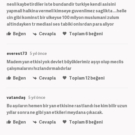
nesli kaybetirdiler iste bundandir turkiye kendi asisini
yapmali halkina vermeli kimseye guvenilmez saglikta ...helle
cin gibi kominst bir ulkeyse 100 milyon muslumani zulum
altindayken tr mediasi ses tabiki onlsrdan para aliyor
Beğen
Cevapla
Toplam
6
beğeni
everest73
5 yıl önce
Madem yan etkisi yok devlet büyüklerimiz aşıyı olup meclis
çalışmalarını hızlandırmalıdırlar
Beğen
Cevapla
Toplam
12
beğeni
vatandaş
5 yıl önce
Bu aşıların hemen bir yan etkisine rastlandı ise kim bilir uzun
yıllar sonra ne gibi yan etkileri meydana çıkacak.
Beğen
Cevapla
Toplam
8
beğeni