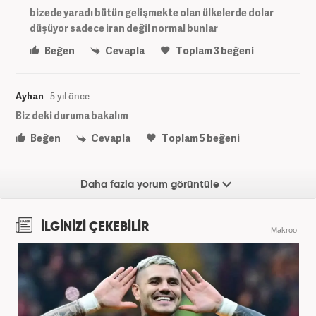
bizede yaradı bütün gelişmekte olan ülkelerde dolar
düşüyor sadece iran değil normal bunlar
Beğen
Cevapla
Toplam
3
beğeni
Ayhan
5 yıl önce
Biz deki duruma bakalım
Beğen
Cevapla
Toplam
5
beğeni
Daha fazla yorum görüntüle
İLGİNİZİ ÇEKEBİLİR
Makroo