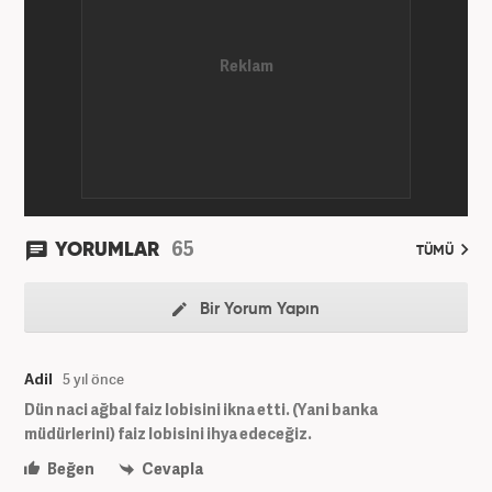
65
YORUMLAR
TÜMÜ
Bir Yorum Yapın
Adil
5 yıl önce
Dün naci ağbal faiz lobisini ikna etti. (Yani banka
müdürlerini) faiz lobisini ihya edeceğiz.
Beğen
Cevapla