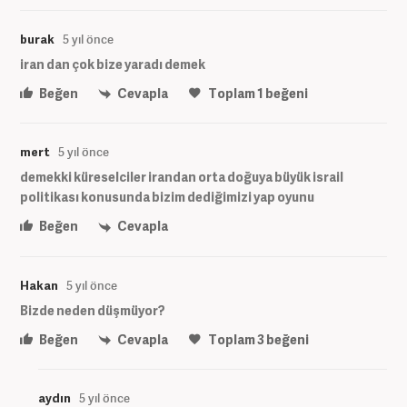
burak
5 yıl önce
iran dan çok bize yaradı demek
Beğen
Cevapla
Toplam
1
beğeni
mert
5 yıl önce
demekki küreselciler irandan orta doğuya büyük israil
politikası konusunda bizim dediğimizi yap oyunu
Beğen
Cevapla
Hakan
5 yıl önce
Bizde neden düşmüyor?
Beğen
Cevapla
Toplam
3
beğeni
aydın
5 yıl önce