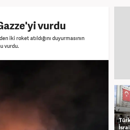
 Gazze'yi vurdu
nden iki roket atıldığını duyurmasının
u vurdu.
Türk
İsra