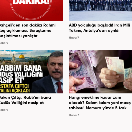
Bahçeli'den son dakika Rahmi
ABD yolculuğu başladı! İran Milli
Koç açıklaması: Soruşturma
Takımı, Antalya'dan ayrıldı
başlatılması yanlıştır
Haber7
aber7
Bakan Çiftçi: Rabb'im bana
Hangi emekli ne kadar zam
Kudüs Valiliğini nasip et
alacak? Kalem kalem yeni maaş
tablosu! Memura yüzde 5 fark
aber7
Haber7