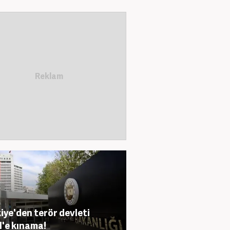
iye'den terör devleti
il'e kınama!