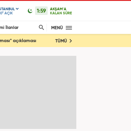
ISTANBUL
AKŞAM'A
1:59
0°
AÇIK
KALAN SÜRE
mi İlanlar
MENÜ
şması" açıklaması
TÜMÜ