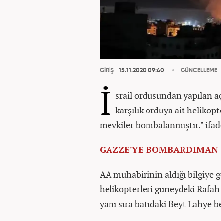
GİRİŞ
15.11.2020 09:40
GÜNCELLEME
İ
srail ordusundan yapılan a
karşılık orduya ait helikopt
mevkiler bombalanmıştır." ifade
GAZZE'YE BOMBARDIMAN
AA muhabirinin aldığı bilgiye g
helikopterleri güneydeki Rafah 
yanı sıra batıdaki Beyt Lahye 