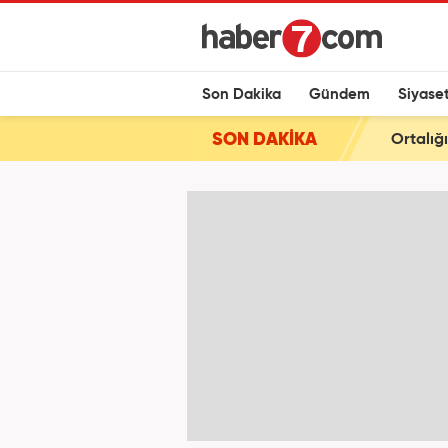
Son Dakika
Gündem
Siyase
SON DAKİKA
Ortalığ