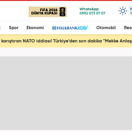
FIFA 2026
DÜNYA KUPASI
3
t
Spor
Ekonomi
Otomobil
Res
ı karıştıran NATO iddiası! Türkiye'den son dakika "Mekke Anla