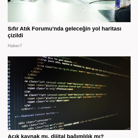
Sıfır Atık Forumu'nda geleceğin yol haritası
çizildi
Haber7
Açık kaynak mı, dijital bağımlılık mı?