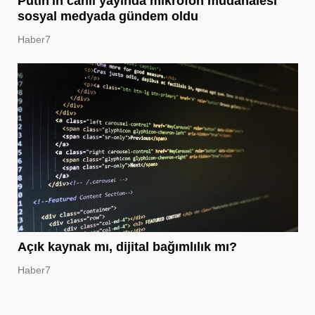
Putin'in canlı yayında mikrofon müdahalesi
sosyal medyada gündem oldu
Haber7
Açık kaynak mı, dijital bağımlılık mı?
Haber7