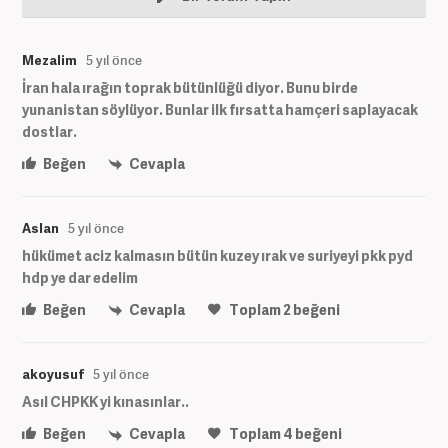
Mezalim
5 yıl önce
İran hala ırağın toprak bütünlüğü diyor. Bunu birde
yunanistan söylüyor. Bunlar ilk fırsatta hamçeri saplayacak
dostlar.
Beğen
Cevapla
Aslan
5 yıl önce
hükümet aciz kalmasın bütün kuzey ırak ve suriyeyi pkk pyd
hdp ye dar edelim
Beğen
Cevapla
Toplam
2
beğeni
akoyusuf
5 yıl önce
Asıl CHPKK yi kınasınlar..
Beğen
Cevapla
Toplam
4
beğeni