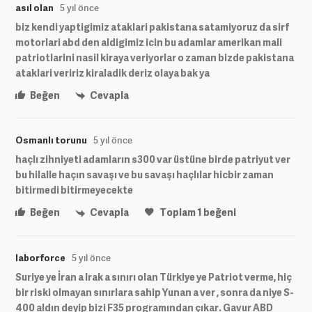
asıl olan
5 yıl önce
biz kendi yaptigimiz ataklari pakistana satamiyoruz da sirf
motorlari abd den aldigimiz icin bu adamlar amerikan mali
patriotlarini nasil kiraya veriyorlar o zaman bizde pakistana
ataklari veririz kiraladik deriz olaya bak ya
Beğen
Cevapla
Osmanlı torunu
5 yıl önce
haçlı zihniyeti adamların s300 var üstüne birde patriyut ver
bu hilalle haçın savaşı ve bu savaşı haçlılar hicbir zaman
bitirmedi bitirmeyecekte
Beğen
Cevapla
Toplam
1
beğeni
laborforce
5 yıl önce
Suriye ye İran a Irak a sınırı olan Türkiye ye Patriot verme, hiç
bir riski olmayan sınırlara sahip Yunan a ver , sonra da niye S-
400 aldın deyip bizi F35 programından çıkar. Gavur ABD