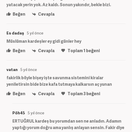
yatacak yerin yok. Az kaldı. Sonun yakındır, bekle bizi.
Beğen
Cevapla
Es dadaş
5 yıl önce
Müslüman kardeşler ey gidi günler hey
Beğen
Cevapla
Toplam
1
beğeni
vatan
5 yıl önce
fakirlik böyle bişey işte savunma sistemini kiralar
yeniletirsin bide bize kafa tutmaya kalkarsın aç yunan
Beğen
Cevapla
Toplam
3
beğeni
Pöh45
5 yıl önce
ERTUĞRUL kardeş bu yorumdan sen ne anladın. Adamın
yaptığı yorum doğru ama yanlış anlayan sensin. Fakir diye