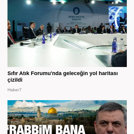
Sıfır Atık Forumu'nda geleceğin yol haritası
çizildi
Haber7