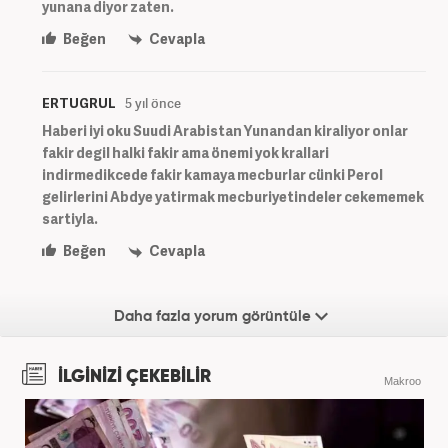
yunana diyor zaten.
Beğen
Cevapla
ERTUGRUL
5 yıl önce
Haberi iyi oku Suudi Arabistan Yunandan kiraliyor onlar
fakir degil halki fakir ama önemi yok krallari
indirmedikcede fakir kamaya mecburlar cünki Perol
gelirlerini Abdye yatirmak mecburiyetindeler cekememek
sartiyla.
Beğen
Cevapla
Daha fazla yorum görüntüle
İLGİNİZİ ÇEKEBİLİR
Makroo