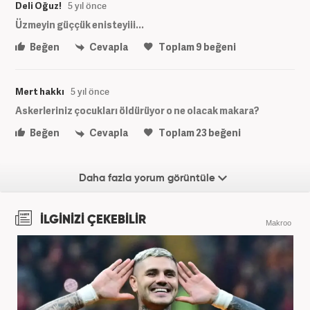
Deli Oğuz!
5 yıl önce
Üzmeyin güççük enisteyiii...
Beğen
Cevapla
Toplam
9
beğeni
Mert hakkı
5 yıl önce
Askerleriniz çocukları öldürüyor o ne olacak makara?
Beğen
Cevapla
Toplam
23
beğeni
Daha fazla yorum görüntüle
İLGİNİZİ ÇEKEBİLİR
Makroo