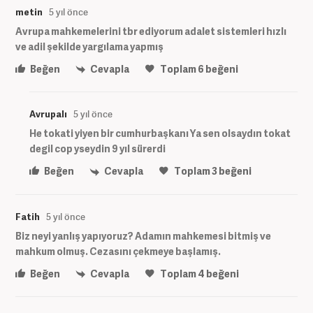
metin
5 yıl önce
Avrupa mahkemelerini tbr ediyorum adalet sistemleri hızlı
ve adil şekilde yargılama yapmış
Beğen
Cevapla
Toplam
6
beğeni
Avrupalı
5 yıl önce
He tokati yiyen bir cumhurbaşkanı Ya sen olsaydın tokat
degil cop yseydin 9 yıl sürerdi
Beğen
Cevapla
Toplam
3
beğeni
Fatih
5 yıl önce
Biz neyi yanlış yapıyoruz? Adamın mahkemesi bitmiş ve
mahkum olmuş. Cezasını çekmeye başlamış.
Beğen
Cevapla
Toplam
4
beğeni