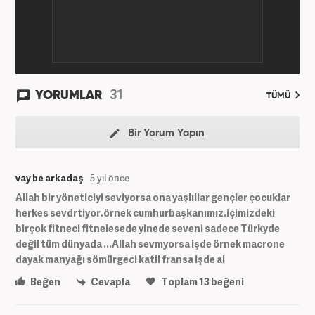
31
YORUMLAR
TÜMÜ
Bir Yorum Yapın
vay be arkadaş
5 yıl önce
Allah bir yöneticiyi seviyorsa ona yaşlıllar gençler çocuklar
herkes sevdrtiyor.örnek cumhurbaşkanımız.içimizdeki
birçok fitneci fitnelesede yinede seveni sadece Türkyde
değil tüm dünyada ...Allah sevmyorsa işde örnek macrone
dayak manyağı sömürgeci katil fransa işde al
Beğen
Cevapla
Toplam
13
beğeni