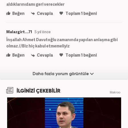
aldıklarınıdamı geri verecekler
Beğen
Cevapla
Toplam
1
beğeni
Malazgirt...71
5 yıl önce
İnşallah Ahmet Davutoğlu zamanında yapılan anlaşma gibi
olmaz //Biz hiç kabul etmemeliyiz
Beğen
Cevapla
Toplam
1
beğeni
Daha fazla yorum görüntüle
İLGİNİZİ ÇEKEBİLİR
Makroo