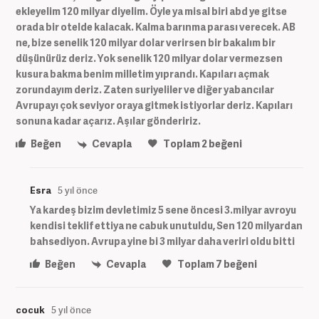
ekleyelim 120 milyar diyelim. Öyle ya misal biri abd ye gitse
orada bir otelde kalacak. Kalma barınma parası verecek. AB
ne, bize senelik 120 milyar dolar verirsen bir bakalım bir
düşünürüz deriz. Yok senelik 120 milyar dolar vermezsen
kusura bakma benim milletim yıprandı. Kapıları açmak
zorundayım deriz. Zaten suriyeliler ve diğer yabancılar
Avrupayı çok seviyor oraya gitmek istiyorlar deriz. Kapıları
sonuna kadar açarız. Aşılar göndeririz.
Beğen
Cevapla
Toplam
2
beğeni
Esra
5 yıl önce
Ya kardeş bizim devletimiz 5 sene öncesi 3.milyar avroyu
kendisi teklif ettiya ne cabuk unutuldu, Sen 120 milyardan
bahsediyon. Avrupa yine bi 3 milyar daha veriri oldu bitti
Beğen
Cevapla
Toplam
7
beğeni
cocuk
5 yıl önce