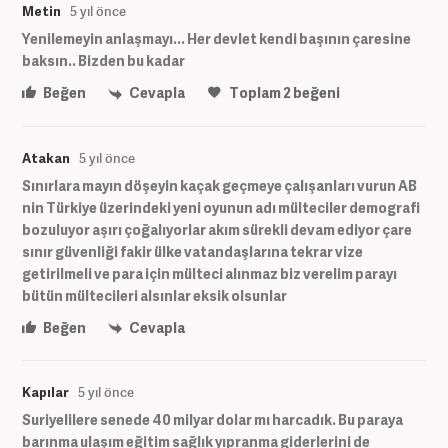
Metin
5 yıl önce
Yenilemeyin anlaşmayı... Her devlet kendi başının çaresine
baksın.. Bizden bu kadar
Beğen
Cevapla
Toplam
2
beğeni
Atakan
5 yıl önce
Sınırlara mayın döşeyin kaçak geçmeye çalışanları vurun AB
nin Türkiye üzerindeki yeni oyunun adı mülteciler demografi
bozuluyor aşırı çoğalıyorlar akım sürekli devam ediyor çare
sınır güvenliği fakir ülke vatandaşlarına tekrar vize
getirilmeli ve para için mülteci alınmaz biz verelim parayı
bütün mültecileri alsınlar eksik olsunlar
Beğen
Cevapla
Kapılar
5 yıl önce
Suriyelilere senede 40 milyar dolar mı harcadık. Bu paraya
barınma ulaşım eğitim sağlık yıpranma giderlerini de