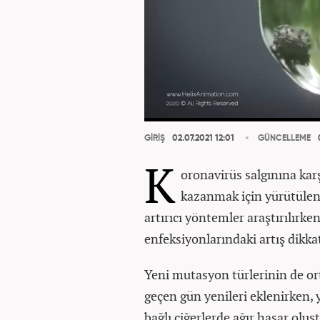
GİRİŞ
02.07.2021 12:01
GÜNCELLEME
0
K
oronavirüs salgınına karş
kazanmak için yürütülen 
artırıcı yöntemler araştırılırk
enfeksiyonlarındaki artış dikkat
Yeni mutasyon türlerinin de or
geçen gün yenileri eklenirken,
bağlı ciğerlerde ağır hasar oluş