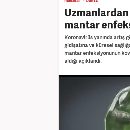
HABERLER
DÜNYA
Uzmanlardan 
mantar enfeks
Koronavirüs yanında artış g
gidişatına ve küresel sağlığ
mantar enfeksiyonunun kovid
aldığı açıklandı.