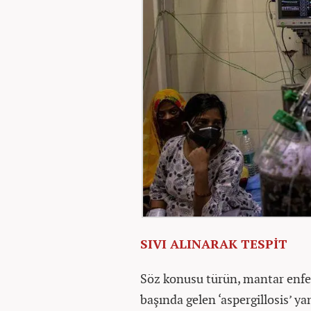
SIVI ALINARAK TESPİT
Söz konusu türün, mantar enfeks
başında gelen ‘aspergillosis’ ya