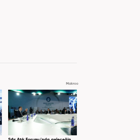
Makroo
Sıfır Atık Forumu'nda geleceğin