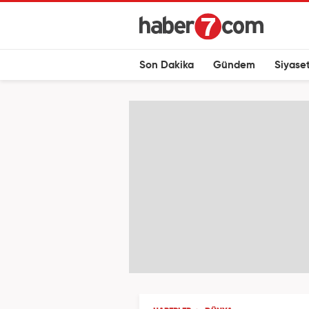
Son Dakika
Gündem
Siyase