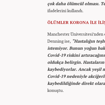
çok daha ölümcül olması. Te
ifadelerini kullandı.
ÖLÜMLER KORONA İLE İLİ
Manchester Üniversitesi’nden e
Denning ise,
“Hastalığın teşh
istemiyor. Bunun yoğun bakı
Covid-19 riskini artıracağı
oldukça belirgin. Hastaların
kaybediyorlar. Ancak yeşil 
Covid-19 nedeniyle akciğerl
kaybedildiğinde direkt olara
konuştu.