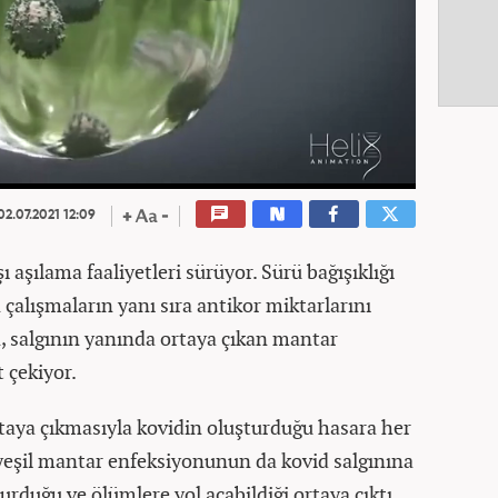
2.07.2021 12:09
ı aşılama faaliyetleri sürüyor. Sürü bağışıklığı
çalışmaların yanı sıra antikor miktarlarını
en, salgının yanında ortaya çıkan mantar
 çekiyor.
taya çıkmasıyla kovidin oluşturduğu hasara her
 yeşil mantar enfeksiyonunun da kovid salgınına
turduğu ve ölümlere yol açabildiği ortaya çıktı.