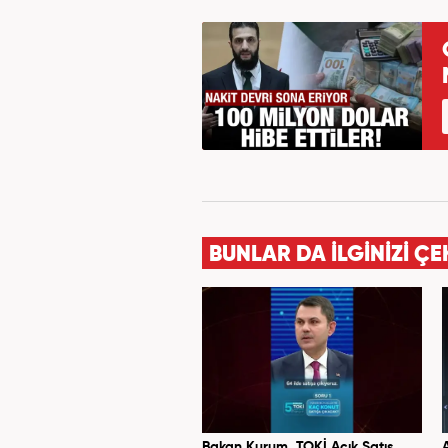
BUNLAR DA İLGİNİZİ ÇE
Bakan Kurum, TOKİ Açık Satış