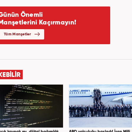
KEBİLİR
Açık kaynak mı, dijital bağımlılık
ABD yolculuğu başladı! İran Milli