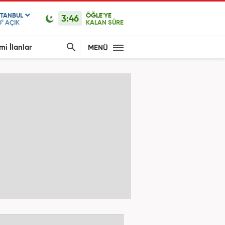
STANBUL
ÖĞLE'YE
3:46
6°
AÇIK
KALAN SÜRE
mi İlanlar
MENÜ