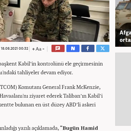
Afga
ortay
18.08.2021 00:32
başkent Kabil’in kontrolünü ele geçirmesinin
ı'ndaki tahliyeler devam ediyor.
TCOM) Komutanı General Frank McKenzie,
Havaalanı'nı ziyaret ederek Taliban’ın Kabil’i
entte bulunan en üst düzey ABD’li askeri
ınladığı yazılı açıklamada,
“Bugün Hamid