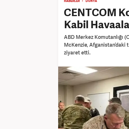
HABERLER
DÜNYA
CENTCOM Ko
Kabil Havaalan
ABD Merkez Komutanlığı (
McKenzie, Afganistan’daki t
ziyaret etti.