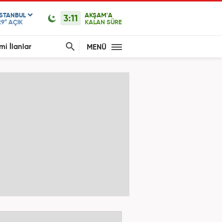
ISTANBUL
AKŞAM'A
3:11
29°
AÇIK
KALAN SÜRE
mi İlanlar
MENÜ