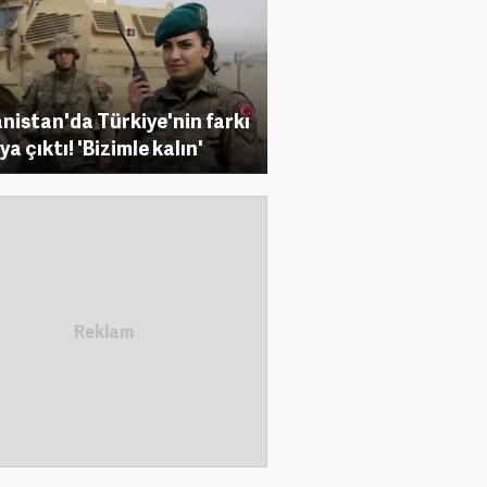
nistan'da Türkiye'nin farkı
a çıktı! 'Bizimle kalın'