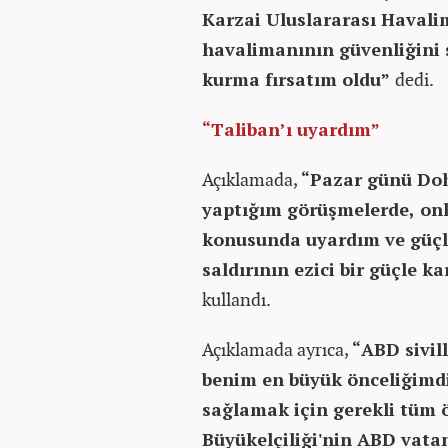
Karzai Uluslararası Haval
havalimanının güvenliğini 
kurma fırsatım oldu”
dedi.
“Taliban’ı uyardım”
Açıklamada,
“Pazar günü Doha
yaptığım görüşmelerde, on
konusunda uyardım ve güçl
saldırının ezici bir güçle k
kullandı.
Açıklamada ayrıca,
“ABD sivil
benim en büyük önceliğimdir
sağlamak için gerekli tüm 
Büyükelçiliği'nin ABD vatan