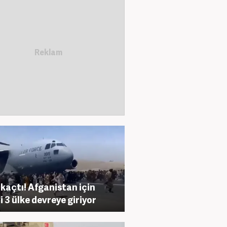
kaçtı! Afganistan için
i 3 ülke devreye giriyor