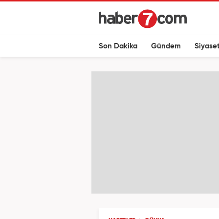
Son Dakika
Gündem
Siyase