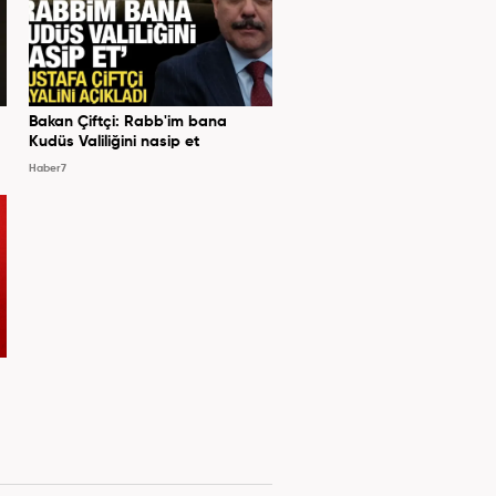
Bakan Çiftçi: Rabb'im bana
Kudüs Valiliğini nasip et
Haber7