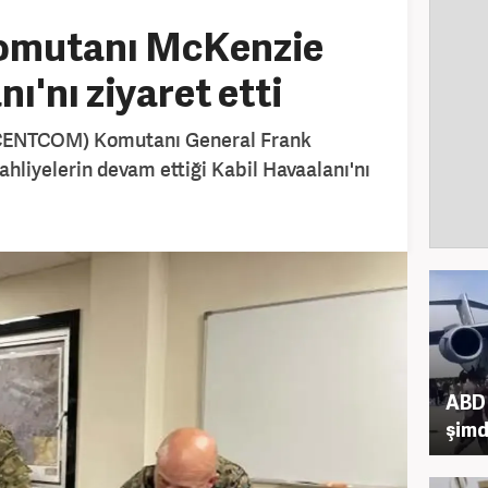
mutanı McKenzie
ı'nı ziyaret etti
CENTCOM) Komutanı General Frank
ahliyelerin devam ettiği Kabil Havaalanı'nı
ABD 
şimd