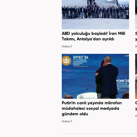
ABD yolculuğu başladı! İran Milli
Takımı, Antalya'dan ayrıldı
y
Haber7
H
Putin'in canlı yayında mikrofon
müdahalesi sosyal medyada
y
gündem oldu
H
Haber7