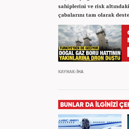
sahiplerini ve risk altında
çabalarını tam olarak dest
KAYNAK:
İHA
BUNLAR DA İLGİNİZİ ÇE