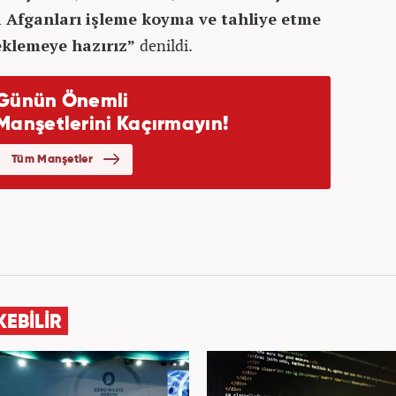
ki Afganları işleme koyma ve tahliye etme
eklemeye hazırız”
denildi.
KEBİLİR