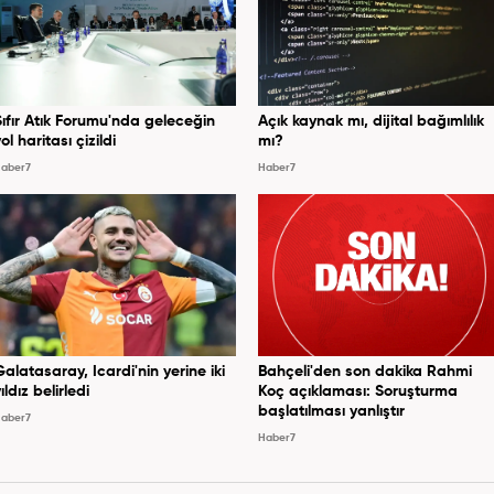
Sıfır Atık Forumu'nda geleceğin
Açık kaynak mı, dijital bağımlılık
ol haritası çizildi
mı?
aber7
Haber7
Galatasaray, Icardi'nin yerine iki
Bahçeli'den son dakika Rahmi
ıldız belirledi
Koç açıklaması: Soruşturma
başlatılması yanlıştır
aber7
Haber7