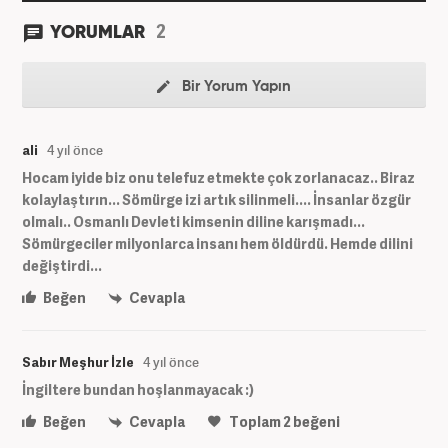
2
YORUMLAR
Bir Yorum Yapın
ali
4 yıl önce
Hocam iyide biz onu telefuz etmekte çok zorlanacaz.. Biraz
kolaylaştırın... Sömürge izi artık silinmeli.... İnsanlar özgür
olmalı.. Osmanlı Devleti kimsenin diline karışmadı...
Sömürgeciler milyonlarca insanı hem öldürdü. Hemde dilini
değiştirdi...
Beğen
Cevapla
Sabır Meşhur İzle
4 yıl önce
İngiltere bundan hoşlanmayacak :)
Beğen
Cevapla
Toplam
2
beğeni