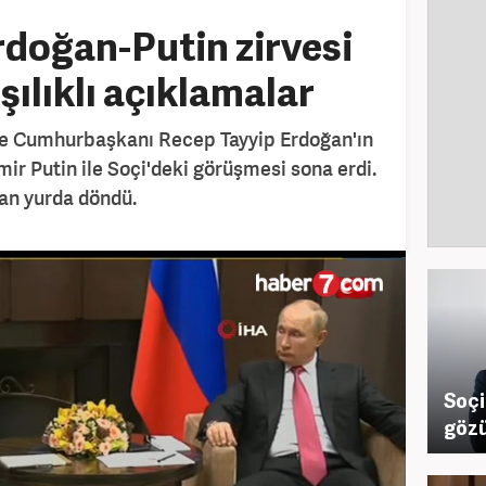
rdoğan-Putin zirvesi
şılıklı açıklamalar
re Cumhurbaşkanı Recep Tayyip Erdoğan'ın
ir Putin ile Soçi'deki görüşmesi sona erdi.
an yurda döndü.
Soçi
göz