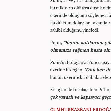
Putin, 15 veya 16 olduğunu anc
bu miktarın oldukça düşük oldu
üzerinde olduğunu söylemesi ü
farklılıktan dolayı bu rakamlar
sahibi olduğunu yineledi.
Putin,
"Benim antikorum yüks
olmamıza rağmen hasta olm
Putin'in Erdoğan’a 3'üncü aşıy
üzerine Erdoğan,
"Onu ben de
bunun üzerine bir dahaki sefer
Erdoğan ile tokalaşırken Putin
çok yararlı ve kapsayıcı geçt
CUMHURBAŞKANI ERDOĞ