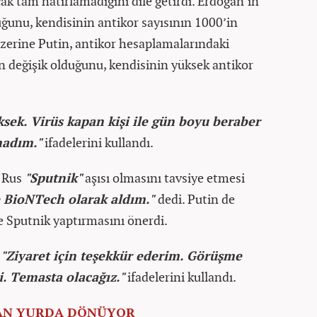
ak tam hatırlamadığını dile getirdi. Erdoğan’ın
ğunu, kendisinin antikor sayısının 1000’in
zerine Putin, antikor hesaplamalarındaki
ın değişik olduğunu, kendisinin yüksek antikor
ek. Virüs kapan kişi ile gün boyu beraber
adım."
ifadelerini kullandı.
ı Rus
"Sputnik"
aşısı olmasını tavsiye etmesi
 BioNTech olarak aldım."
dedi. Putin de
e Sputnik yaptırmasını önerdi.
,
"Ziyaret için teşekkür ederim. Görüşme
i. Temasta olacağız."
ifadelerini kullandı.
AN YURDA DÖNÜYOR