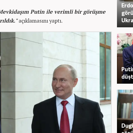
Erdo
Mevkidaşım Putin ile verimli bir görüşme
görü
Ukra
rıldık."
açıklamasını yaptı.
Puti
düşt
Dugi
sözü