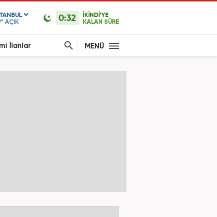
STANBUL
İKİNDİ'YE
0:32
9°
AÇIK
KALAN SÜRE
mi İlanlar
MENÜ