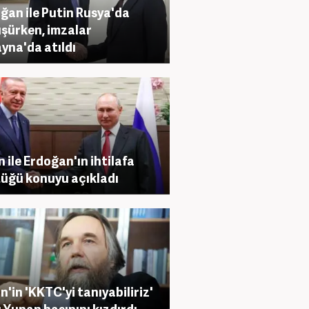
ğan ile Putin Rusya'da
şürken, imzalar
yna'da atıldı
n ile Erdoğan'ın ihtilafa
üğü konuyu açıkladı
n'in 'KKTC'yi tanıyabiliriz'
 Yunan basınını kızdırdı