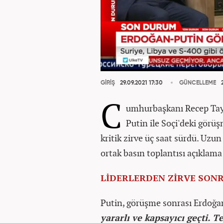
GİRİŞ
29.09.2021 17:30
GÜNCELLEME
2
C
umhurbaşkanı Recep Tayy
Putin ile Soçi'deki görüş
kritik zirve üç saat sürdü. Uzu
ortak basın toplantısı açıklama
LİDERLERDEN ZİRVE SON
Putin, görüşme sonrası Erdoğan
yararlı ve kapsayıcı geçti. 