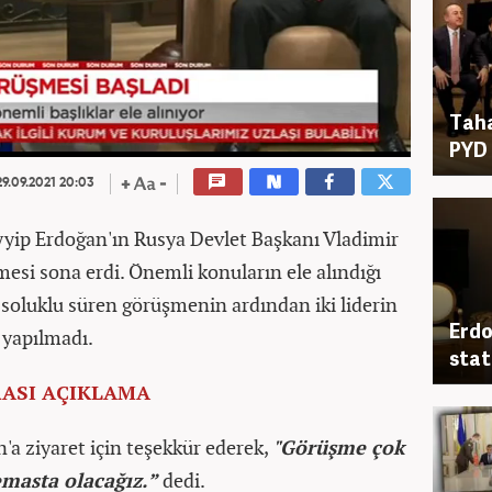
Taha
PYD 
9.09.2021 20:03
ip Erdoğan'ın Rusya Devlet Başkanı Vladimir
mesi sona erdi. Önemli konuların ele alındığı
n soluklu süren görüşmenin ardından iki liderin
Erdo
 yapılmadı.
stat
RASI AÇIKLAMA
'a ziyaret için teşekkür ederek,
"Görüşme çok
Temasta olacağız.”
dedi.