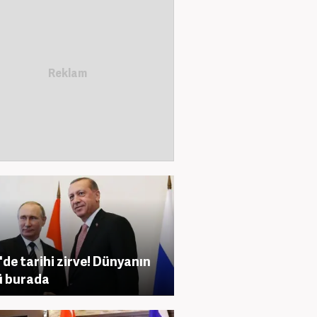
'de tarihi zirve! Dünyanın
ü burada