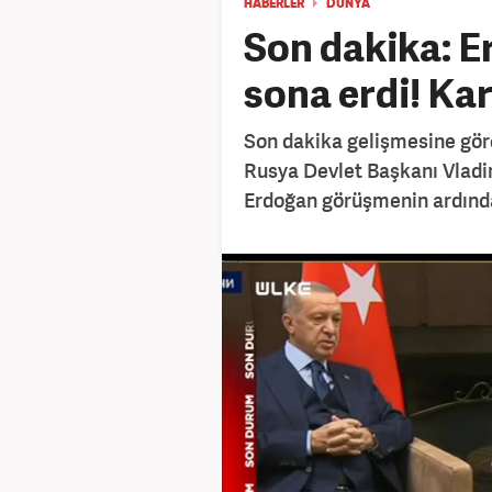
HABERLER
DÜNYA
Son dakika: E
sona erdi! Kar
Son dakika gelişmesine gö
Rusya Devlet Başkanı Vladim
Erdoğan görüşmenin ardınd