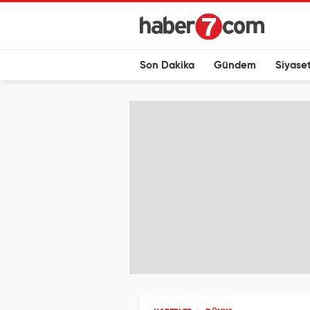
Son Dakika
Gündem
Siyase