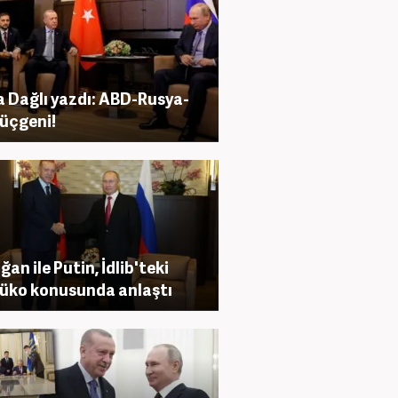
 Dağlı yazdı: ABD-Rusya-
üçgeni!
ğan ile Putin, İdlib'teki
üko konusunda anlaştı