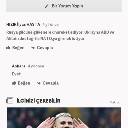
Bir Yorum Yapın
HIZIR İlyas HASTA
4 yıl önce
Rusya gücüne güvenerek hareket ediyor. Ukrayna ABD ve
AB,nin desteği ile NATO,ya girmek istiyor
Beğen
Cevapla
Ankara
4 yıl önce
Evet
Beğen
Cevapla
İLGİNİZİ ÇEKEBİLİR
Makroo