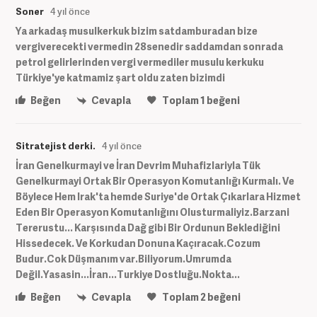
Soner
4 yıl önce
Ya arkadaş musulkerkuk bizim satdamburadan bize
vergiverecekti vermedin 28senedir saddamdan sonrada
petrol gelirlerinden vergi vermediler musulu kerkuku
Türkiye'ye katmamiz şart oldu zaten bizimdi
Beğen
Cevapla
Toplam
1
beğeni
Sitratejist derki.
4 yıl önce
İran Genelkurmayi ve İran Devrim Muhafizlariyla Tük
Genelkurmayi Ortak Bir Operasyon Komutanlığı Kurmalı. Ve
Böylece Hem Irak'ta hemde Suriye'de Ortak Çıkarlara Hizmet
Eden Bir Operasyon Komutanlığını Olusturmaliyiz.Barzani
Tererustu... Karşısında Dağ gibi Bir Ordunun Beklediğini
Hissedecek. Ve Korkudan Donuna Kaçıracak.Cozum
Budur.Cok Düşmanım var.Biliyorum.Umrumda
Değil.Yasasin...İran...Turkiye Dostluğu.Nokta...
Beğen
Cevapla
Toplam
2
beğeni