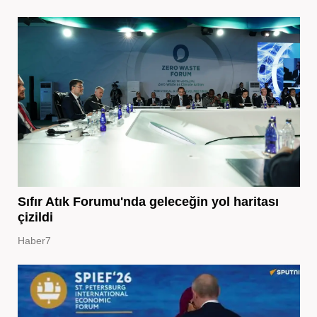
Sıfır Atık Forumu'nda geleceğin yol haritası
çizildi
Haber7