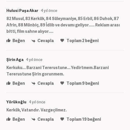
Hulusi Paşa Akar
4 yıl önce
82 Musul, 83 Kerkük, 84 Süleymaniye, 85 Erbil, 86 Duhok, 87
Afrin, 88 Münbiç, 89 İdlib ve devamı geliyor..... Reklam arası
bitti, film sahne alıyor....
Beğen
Cevapla
Toplam
2
beğeni
Şirin Aga
4 yıl önce
Kerkuku... Barzani Tererustune... Yedirtmem.Barzani
Tererustune Şirin gorunmem.
Beğen
Cevapla
Toplam
9
beğeni
Yörükoğlu
4 yıl önce
Kerkük, Vatandır. Vazgeçilmez.
Beğen
Cevapla
Toplam
19
beğeni