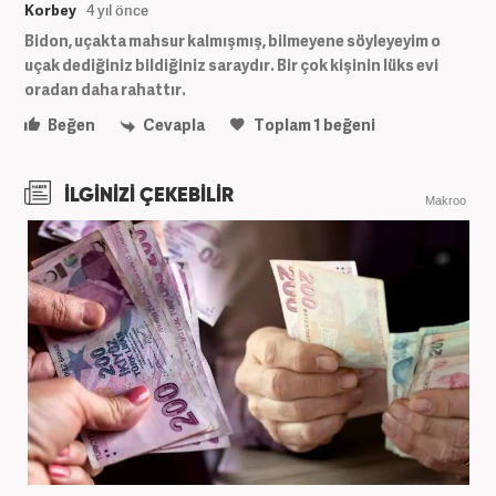
Korbey
4 yıl önce
Bidon, uçakta mahsur kalmışmış, bilmeyene söyleyeyim o
uçak dediğiniz bildiğiniz saraydır. Bir çok kişinin lüks evi
oradan daha rahattır.
Beğen
Cevapla
Toplam
1
beğeni
İLGİNİZİ ÇEKEBİLİR
Makroo