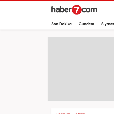
Son Dakika
Gündem
Siyase