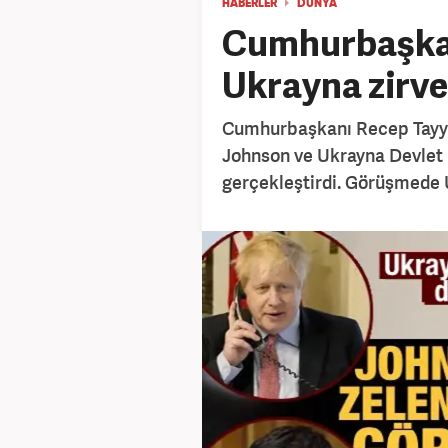
HABERLER
DÜNYA
Cumhurbaşka
Ukrayna zirve
Cumhurbaşkanı Recep Tayyip
Johnson ve Ukrayna Devlet 
gerçekleştirdi. Görüşmede U