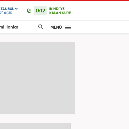
STANBUL
İKİNDİ'YE
0:12
9°
AÇIK
KALAN SÜRE
mi İlanlar
MENÜ