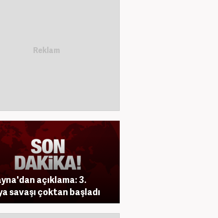
yna'dan açıklama: 3.
a savaşı çoktan başladı