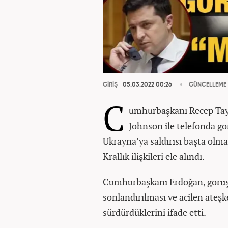
GİRİŞ
05.03.2022 00:26
GÜNCELLEME
C
umhurbaşkanı Recep Tayy
Johnson ile telefonda gö
Ukrayna’ya saldırısı başta olma
Krallık ilişkileri ele alındı.
Cumhurbaşkanı Erdoğan, görüşm
sonlandırılması ve acilen ateşk
sürdürdüklerini ifade etti.