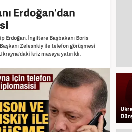
nı Erdoğan'dan
si
 Erdoğan, İngiltere Başbakanı Boris
Başkanı Zelesnkiy ile telefon görüşmesi
krayna'daki kriz masaya yatırıldı.
Ukra
Düny