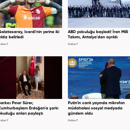
Galatasaray, Icardi'nin yerine iki
ABD yolculuğu başladı! İran Milli
ıldız belirledi
Takımı, Antalya'dan ayrıldı
aber7
Haber7
Şarkıcı Pınar Sürer,
Putin'in canlı yayında mikrofon
Cumhurbaşkanı Erdoğan'a şarkı
müdahalesi sosyal medyada
okuduğu anları paylaştı
gündem oldu
aber7
Haber7