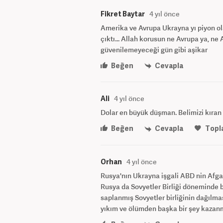
Fikret Baytar
4 yıl önce
Amerika ve Avrupa Ukrayna yı piyon ol
çıktı... Allah korusun ne Avrupa ya, n
güvenilemeyeceği gün gibi aşikar
Beğen
Cevapla
Ali
4 yıl önce
Dolar en büyük düşman. Belimizi kıran 
Beğen
Cevapla
Topl
Orhan
4 yıl önce
Rusya'nın Ukrayna işgali ABD nin Afgan
Rusya da Sovyetler Birliği döneminde b
saplanmış Sovyetler birliğinin dağılma
yıkım ve ölümden başka bir şey kazanma