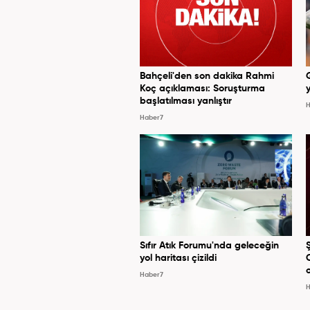
Bahçeli'den son dakika Rahmi
Koç açıklaması: Soruşturma
y
başlatılması yanlıştır
H
Haber7
Sıfır Atık Forumu'nda geleceğin
yol haritası çizildi
Haber7
H