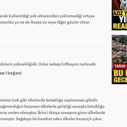
arak kullanıldığı yok olmasından çekinmediği ortaya
e Amerika ya ne de Rusya ya veya diğer güçler olsun
dolarin yüksekliğidir. Dolar sebep Enflasyon neticedir
am
1
beğeni
istan Irak gibi ülkelerde bataklığa saplanması gibidir.
ağımsızlığını kazanan ülkelerle giriştiği savaşta bataklığa
sına neden olmuştur. İkinci dünya savaşına giren ülkelerde
mıştır. Sağduyu ile harekat eden ülkeler kazançlı çıkar.