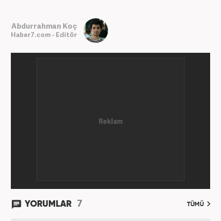
Abdurrahman Koç
Haber7.com - Editör
7
YORUMLAR
TÜMÜ