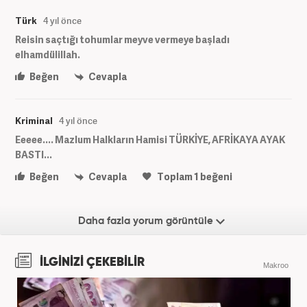
Türk
4 yıl önce
Reisin saçtığı tohumlar meyve vermeye başladı
elhamdülillah.
Beğen
Cevapla
Kriminal
4 yıl önce
Eeeee.... Mazlum Halkların Hamisi TÜRKİYE, AFRİKAYA AYAK
BASTI...
Beğen
Cevapla
Toplam
1
beğeni
Daha fazla yorum görüntüle
İLGİNİZİ ÇEKEBİLİR
Makroo