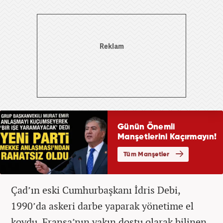
Çad’ın eski Cumhurbaşkanı İdris Debi,
1990’da askeri darbe yaparak yönetime el
koydu. Fransa’nın yakın dostu olarak bilinen