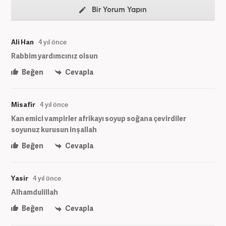
Bir Yorum Yapın
Ali Han
4 yıl önce
Rabbim yardımcınız olsun
Beğen
Cevapla
Misafir
4 yıl önce
Kan emici vampirler afrikayı soyup soğana çevirdiler
soyunuz kurusun inşallah
Beğen
Cevapla
Yasir
4 yıl önce
Alhamdulillah
Beğen
Cevapla