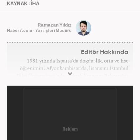
KAYNAK : İHA
Ramazan Yıldız
Haber7.com - Yazı İşleri Müdürü
Editör Hakkında
1981 yılında Isparta'da doğdu. İlk, orta ve lise
öğrenimini Afyonkarahisar'da, lisansını İstanbul
Bilgi Üniversitesi'nde, yüksek lisansını Bahçeşehir
Üniversitesi'nde tamamladı. Üniversitenin ardından
bir süre özel sektörde araştırmacı, daha sonra
İstanbul Büyükşehir Belediyesi’nin (İBB) farklı
iştiraklerinde İngilizce öğretmeni, sosyolog ve
idareci olarak çalıştı. İnternet haberciliğine ilk
adımını 2015 yılında Türk Medya’da attı. 2020’de
Haber7’de gece editörlüğüne başladı. Halen
Haber7.com’da haber şefi olarak görev yapmaktadır.