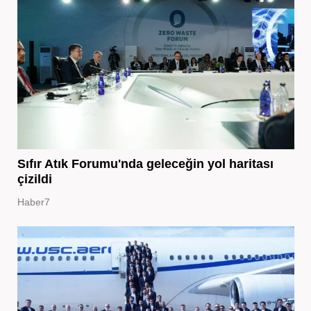
Sıfır Atık Forumu'nda geleceğin yol haritası
çizildi
Haber7