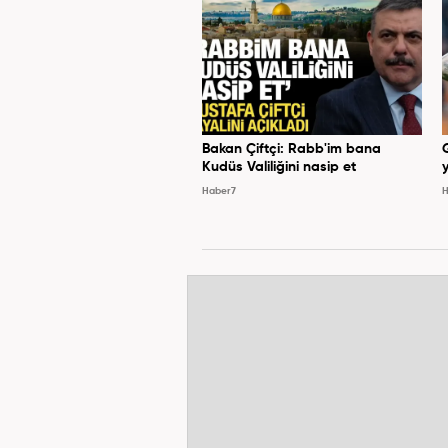
Bakan Çiftçi: Rabb'im bana
Kudüs Valiliğini nasip et
y
Haber7
H