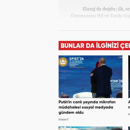
Elazığ'da doğdu; ilk, o
Üniversitesi Dil ve Tarih-C
oldu. Üniversite yıllarında gazet
olarak Kanal 7'de başladı;
BUNLAR DA İLGİNİZİ ÇE
Putin'in canlı yayında mikrofon
müdahalesi sosyal medyada
gündem oldu
H
Haber7