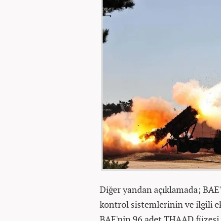
Diğer yandan açıklamada; BAE'y
kontrol sistemlerinin ve ilgili e
BAE'nin 96 adet THAAD füzesi ve 