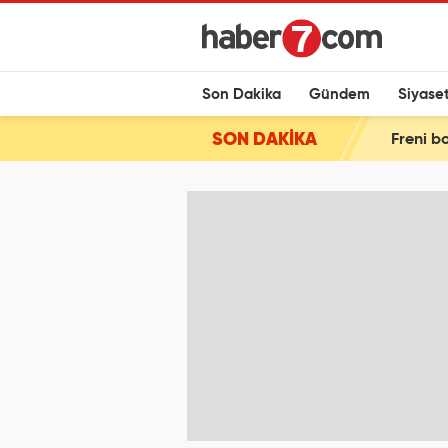
Son Dakika
Gündem
Siyase
SON DAKİKA
Freni bo