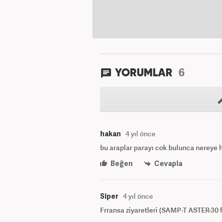
6
YORUMLAR
hakan
4 yıl önce
bu araplar parayı cok bulunca nereye ha
Beğen
Cevapla
Siper
4 yıl önce
Frransa ziyaretleri (SAMP-T ASTER-30 f