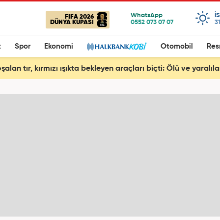
I
FIFA 2026
DÜNYA KUPASI
3
t
Spor
Ekonomi
Otomobil
Res
şalan tır, kırmızı ışıkta bekleyen araçları biçti: Ölü ve yaralıla