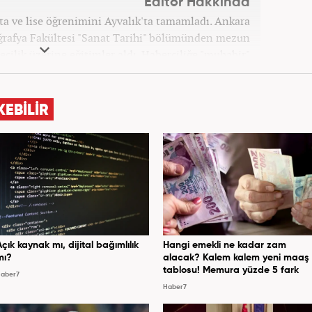
Editör Hakkında
rta ve lise öğrenimini Ayvalık'ta tamamladı. Ankara
oğrafya Fakültesi "Sanat Tarihi" bölümünden mezun
ecilik üzerine eğitimler aldı. Haberciliğe "muhabir"
 daha sonra Haber 7'ye geçti. Kariyerine, Haber7'de
"editör" olarak devam ediyor.
KEBİLİR
Açık kaynak mı, dijital bağımlılık
Hangi emekli ne kadar zam
mı?
alacak? Kalem kalem yeni maaş
tablosu! Memura yüzde 5 fark
aber7
Haber7