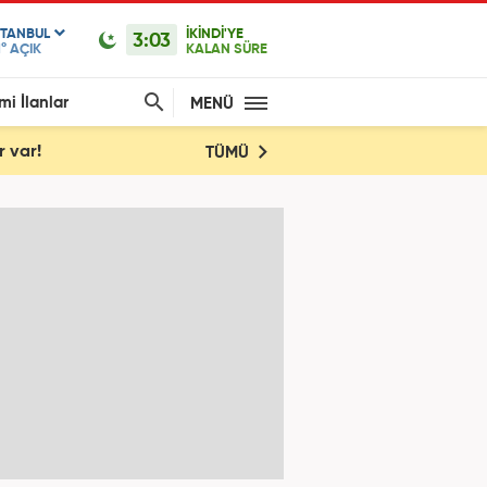
STANBUL
İKİNDİ'YE
3:03
1°
AÇIK
KALAN SÜRE
mi İlanlar
MENÜ
r var!
TÜMÜ