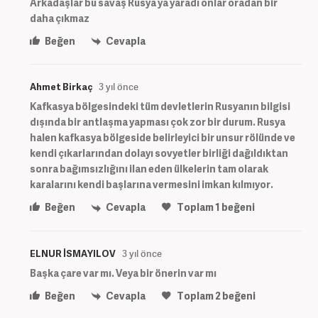
Arkadaşlar bu savaş Rusya ya yaradı onlar oradan bir
daha çıkmaz
Beğen
Cevapla
Ahmet Birkaç
3 yıl önce
Kafkasya bölgesindeki tüm devletlerin Rusyanın bilgisi
dışında bir antlaşma yapması çok zor bir durum. Rusya
halen kafkasya bölgeside belirleyici bir unsur rölünde ve
kendi çıkarlarından dolayı sovyetler birliği dağıldıktan
sonra bağımsızlığını ilan eden ülkelerin tam olarak
karalarını kendi başlarına vermesini imkan kılmıyor.
Beğen
Cevapla
Toplam
1
beğeni
ELNUR İSMAYILOV
3 yıl önce
Başka çare var mı. Veya bir önerin var mı
Beğen
Cevapla
Toplam
2
beğeni