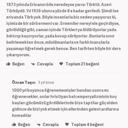
1873 yılında Erivanın bile neredeyse yarısı Türktü. Azeri
Türküydü. Yıl 1926 olunca yüzde 8 e kadar geriledi. Şimdi ise
erivanda Türk yok. Böyle insanlarla biz neden yaşıyoruz ki,
içimizde bir sürü ermeni var. Ermeniler nereyi ele geçirdiyse,
görüldüğü gibi, zaman içinde Türkleri ya öldürüyorlar yada
bıktırıp kaçırıyorlar, yada kovup sürüyorlar. Bunlarla sınır
belirlemekten önce, müslümanlarla ve farklı inançlarla
yaşamayı öğretmek gerek bence. Ben tarihten böyle bir ders
çıkarıyorum.
Beğen
Cevapla
Toplam
21
beğeni
Özcan Taşcı
3 yıl önce
1000 yıl boyunca öğrenememişler bundan sonra mı
öğrenecekler, onlar hristiyan batı emperyalizminin koç
başları gücümüzü gördüklerinde bize taptilar güç elden
gidince de bizi yok etmek için ellerinden geleni ardlarına
komadılar
Beğen
Cevapla
Toplam
4
beğeni