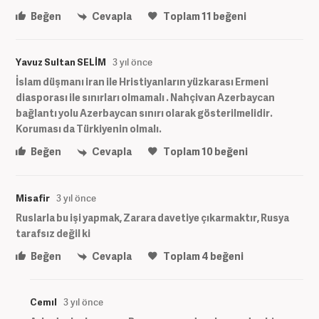
Beğen
Cevapla
Toplam
11
beğeni
Yavuz Sultan SELİM
3 yıl önce
İslam düşmanı iran ile Hristiyanların yüzkarası Ermeni
diasporası ile sınırları olmamalı . Nahçivan Azerbaycan
bağlantı yolu Azerbaycan sınırı olarak gösterilmelidir.
Koruması da Türkiyenin olmalı.
Beğen
Cevapla
Toplam
10
beğeni
Misafir
3 yıl önce
Ruslarla bu işi yapmak, Zarara davetiye çıkarmaktır, Rusya
tarafsız değil ki
Beğen
Cevapla
Toplam
4
beğeni
Cemıl
3 yıl önce