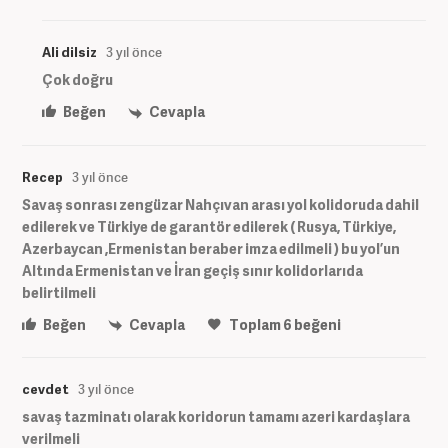
Ali dilsiz
3 yıl önce
Çok doğru
Beğen
Cevapla
Recep
3 yıl önce
Savaş sonrası zengüzar Nahçıvan arası yol kolidoruda dahil
edilerek ve Türkiye de garantör edilerek ( Rusya, Türkiye,
Azerbaycan ,Ermenistan beraber imza edilmeli ) bu yol’un
Altında Ermenistan ve İran geçiş sınır kolidorlarıda
belirtilmeli
Beğen
Cevapla
Toplam
6
beğeni
cevdet
3 yıl önce
savaş tazminatı olarak koridorun tamamı azeri kardaşlara
verilmeli