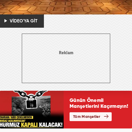
VİDEO'YA GİT