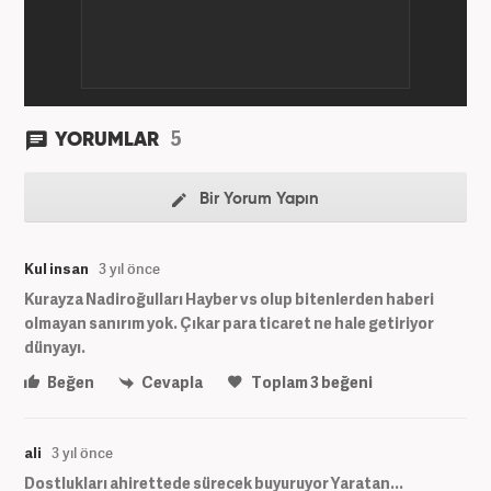
5
YORUMLAR
Bir Yorum Yapın
Kul insan
3 yıl önce
Kurayza Nadiroğulları Hayber vs olup bitenlerden haberi
olmayan sanırım yok. Çıkar para ticaret ne hale getiriyor
dünyayı.
Beğen
Cevapla
Toplam
3
beğeni
ali
3 yıl önce
Dostlukları ahirettede sürecek buyuruyor Yaratan...