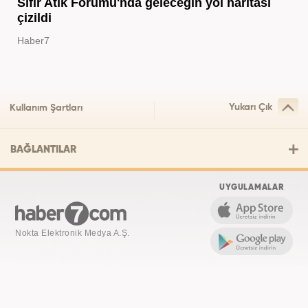
Sıfır Atık Forumu'nda geleceğin yol haritası
çizildi
Haber7
Yukarı Çık
Kullanım Şartları
BAĞLANTILAR
UYGULAMALAR
Nokta Elektronik Medya A.Ş.