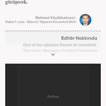
görüşecek.
Mehmet Küçükkahveci .
Haber7.com - Güncel / Siyaset Sorumlu Editör
Editör Hakkında
Orta ve lise eğitimini Kayseri'de tamamladı.
Üniversite öğrenimini İstanbul Üniversitesi
Coğrafya bölümünde tamamladı. 2008 yılında
Haber7.com'da gazetecilik mesleğine ilk adımını
attı. 15 yıllık profesyonel editörlük kariyerinde tüm
kategorilerde görev yaptı. Meslek hayatına
Haber7.com'da 'Güncel/Siyaset Sorumlu Editörü'
olarak devam etmektedir.