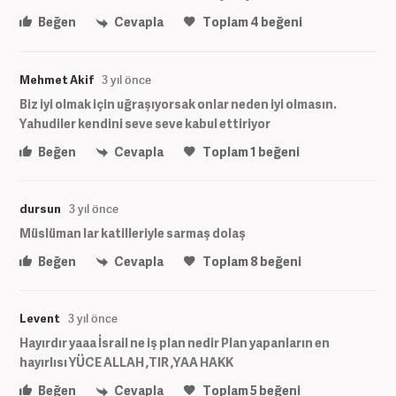
Beğen
Cevapla
Toplam
4
beğeni
Mehmet Akif
3 yıl önce
Biz iyi olmak için uğraşıyorsak onlar neden iyi olmasın.
Yahudiler kendini seve seve kabul ettiriyor
Beğen
Cevapla
Toplam
1
beğeni
dursun
3 yıl önce
Müslüman lar katilleriyle sarmaş dolaş
Beğen
Cevapla
Toplam
8
beğeni
Levent
3 yıl önce
Hayırdır yaaa İsrail ne iş plan nedir Plan yapanların en
hayırlısı YÜCE ALLAH ,TIR ,YAA HAKK
Beğen
Cevapla
Toplam
5
beğeni