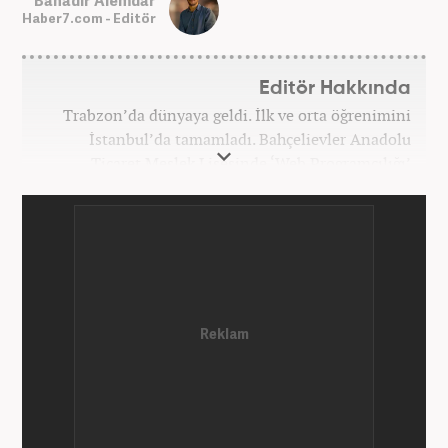
Bahadır Alemdar
Haber7.com - Editör
Editör Hakkında
Trabzon’da dünyaya geldi. İlk ve orta öğrenimini
İstanbul’da tamamladı. Bahçelievler Anadolu
Ticaret Meslek Lisesinde ‘Web Programcılığı’
bölümünden mezun oldu. Yüksek öğrenimini,
Atatürk Üniversitesinde ‘Yeni Medya ve Gazetecilik’
mezunu olarak tamamladı. Gazeteciliğe ilk adımını
2011 yılında attı. 13 yıllık profesyonel meslek
hayatında SEO içerik ve muhabirlik de dahil olmak
üzere ağırlıklı olarak gündem, dünya, ekonomi, spor
ve teknoloji kategorilerinde birçok haber ve
röportaja imza atarak galeri ve video hazırladı.
Bahadır Alemdar, meslek hayatına Haber7.com'da
aktif olarak devam etmektedir.