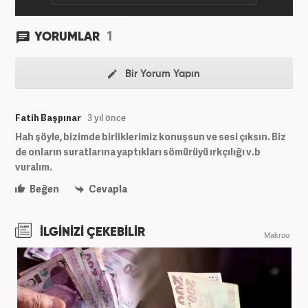
1
YORUMLAR
Bir Yorum Yapın
Fatih Başpınar
3 yıl önce
Hah şöyle, bizimde birliklerimiz konuşsun ve sesi çıksın. Biz
de onların suratlarına yaptıkları sömürüyü ırkçılığı v.b
vuralım.
Beğen
Cevapla
İLGİNİZİ ÇEKEBİLİR
Makroo