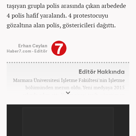
taşıyan grupla polis arasında çıkan arbedede
4 polis hafif yaralandı. 4 protestocuyu
gözaltına alan polis, göstericileri dağıttı.
Erhan Ceylan
Haber7.com - Editör
Editör Hakkında
Marmara Üniversitesi İşletme Fakültesi'nin İşletme
bölümünden mezun oldu. Yeni medyaya 2015
yılında adım attı. Yakın siyasi tarih, yönetim ve
politik süreçlere olan ilgisi bu mesleğe
başlamasındaki en önemli etken oldu. Sırasıyla Star,
Güneş, Akşam ve A Haber'de gündem ve politika
editörlüğü görevinde bulundu. Her türlü
dezenformasyonun olduğu, Hakikat ötesi siyasetin