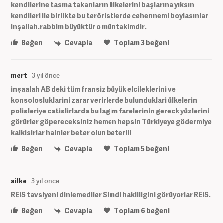
kendilerine tasma takanların ülkelerini başlarına yıksın
kendileri ile birlikte bu teröristlerde cehennemi boylasınlar
inşallah.rabbim büyüktür o müntakimdir.
Beğen
Cevapla
Toplam
3
beğeni
mert
3 yıl önce
inşaalah AB deki tüm fransiz büyük elcileklerini ve
konsolosluklarini zarar verirlerde bulunduklari ülkelerin
polisleriye catislirlarda bu lagim farelerinin gereck yüzlerini
görürler göpereceksiniz hemen hepsin Türkiyeye gödermiye
kalkisirlar hainler beter olun beter!!!
Beğen
Cevapla
Toplam
5
beğeni
silke
3 yıl önce
REIS tavsiyeni dinlemediler Simdi hakliligini görüyorlar REIS.
Beğen
Cevapla
Toplam
6
beğeni