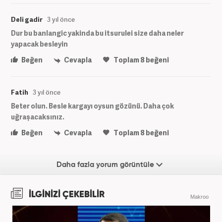
Deli gadir
3 yıl önce
Dur bu banlangic yakinda bu itsurulei size daha neler
yapacak besleyin
Beğen
Cevapla
Toplam
8
beğeni
Fatih
3 yıl önce
Beter olun. Besle kargayı oysun gözünü. Daha çok
uğraşacaksınız.
Beğen
Cevapla
Toplam
8
beğeni
Daha fazla yorum görüntüle
İLGİNİZİ ÇEKEBİLİR
Makroo