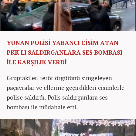
YUNAN POLİSİ YABANCI CİSİM ATAN
PKK'LI SALDIRGANLARA SES BOMBASI
İLE KARŞILIK VERDİ
Gruptakiler, terör örgütünü simgeleyen
paçavralar ve ellerine geçirdikleri cisimlerle
polise saldırdı. Polis saldırganlara ses
bombası ile müdahale etti.