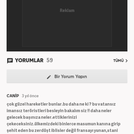
(Post truth politics) yaşandığı günümüz dünyasında,
tahrif edilen olguları savunmak, temiz bilgi
aktarımına yardımcı olmak ve kamuoyunun dijital-
medya okuryazarlığını geliştirmek üzere çaba
gösteriyor. Dijital medya kariyeri Haber 7'de devam
etmektedir.
59
YORUMLAR
TÜMÜ
Bir Yorum Yapın
CANİP
3 yıl önce
çok güzel hareketler bunlar.bu daha ne ki ? bu vatansız
imansız teröristleri besleyin bakalım siz !! daha neler
gelecek başınıza neler.ettiklerinizi
çekeceksiniz.ülkemizdeki binlerce masumun kanına girip
şehit eden bu zerdüşt iblisler değil fransayı yunan,stani