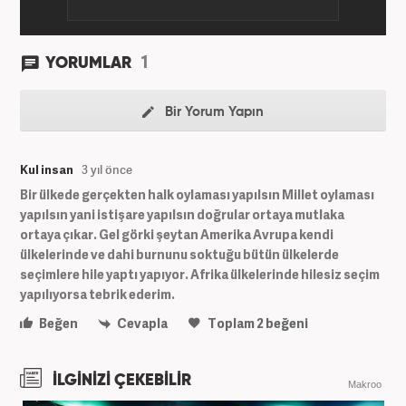
1
YORUMLAR
Bir Yorum Yapın
Kul insan
3 yıl önce
Bir ülkede gerçekten halk oylaması yapılsın Millet oylaması
yapılsın yani istişare yapılsın doğrular ortaya mutlaka
ortaya çıkar. Gel görki şeytan Amerika Avrupa kendi
ülkelerinde ve dahi burnunu soktuğu bütün ülkelerde
seçimlere hile yaptı yapıyor. Afrika ülkelerinde hilesiz seçim
yapılıyorsa tebrik ederim.
Beğen
Cevapla
Toplam
2
beğeni
İLGİNİZİ ÇEKEBİLİR
Makroo