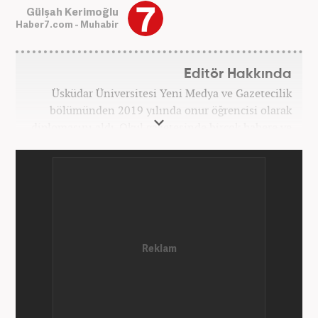
Gülşah Kerimoğlu
Haber7.com - Muhabir
Editör Hakkında
Üsküdar Üniversitesi Yeni Medya ve Gazetecilik
bölümünden 2019 yılında onur öğrencisi olarak
diplomasını aldı. Okul gazetesinde birçok habere ve
röportaja imza attı. Anadolu Ajansı’nda gönüllü
stajyerlik yaptı. Yasemin.com’da mesleğe ilk adımını
attı. Kanal 7 Medya grubu bünyesinde yer alan
Haber7.com sitesinde mesleki hayatına devam
etmektedir.