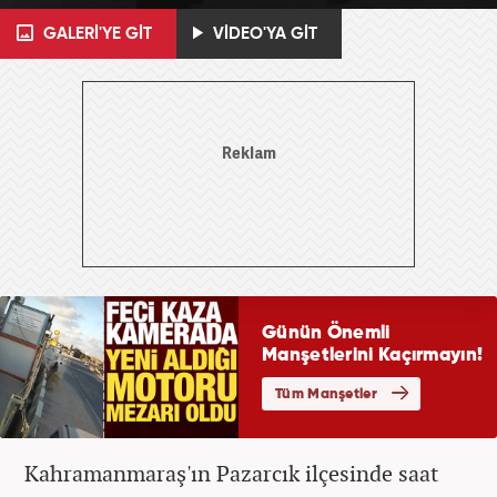
GALERİ'YE GİT
VİDEO'YA GİT
Kahramanmaraş'ın Pazarcık ilçesinde saat