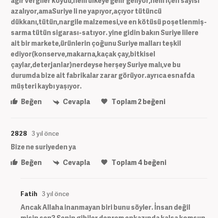
ağır vergiler koydu,hem ülkeye gelir geliyor,hem içen sayısı
azalıyor,amaSuriye li ne yapıyor,açıyor tütüncü
dükkanı,tütün,nargile malzemesi,ve en kötüsü poşetlenmiş-
sarma tütün sigarası-satıyor. yine gidin bakın Suriye lilere
ait bir markete,ürünlerin çoğunu Suriye malları teşkil
ediyor(konserve,makarna,kaçak çay,bitkisel
çaylar,deterjanlar)nerdeyse herşey Suriye malı,ve bu
durumda bize ait fabrikalar zarar görüyor.ayrıca esnafda
müşteri kaybı yaşıyor.
Beğen
Cevapla
Toplam
2
beğeni
2828
3 yıl önce
Bize ne suriyeden ya
Beğen
Cevapla
Toplam
4
beğeni
Fatih
3 yıl önce
Ancak Allaha inanmayan biri bunu söyler. İnsan değil
misin sen? Senin gibiler deprem enkazında kalsa komşun