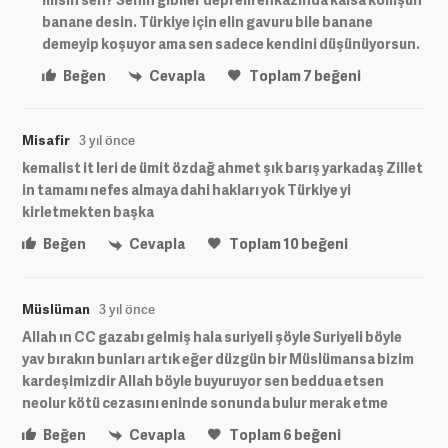
banane desin. Türkiye için elin gavuru bile banane
demeyip koşuyor ama sen sadece kendini düşünüyorsun.
Beğen
Cevapla
Toplam
7
beğeni
Misafir
3 yıl önce
kemalist it leri de ümit özdağ ahmet şık barış yarkadaş Zillet
in tamamı nefes almaya dahi hakları yok Türkiye yi
kirletmekten başka
Beğen
Cevapla
Toplam
10
beğeni
Müslüman
3 yıl önce
Allah ın CC gazabı gelmiş hala suriyeli şöyle Suriyeli böyle
yav bırakın bunları artık eğer düzgün bir Müslümansa bizim
kardeşimizdir Allah böyle buyuruyor sen beddua etsen
neolur kötü cezasını eninde sonunda bulur merak etme
Beğen
Cevapla
Toplam
6
beğeni