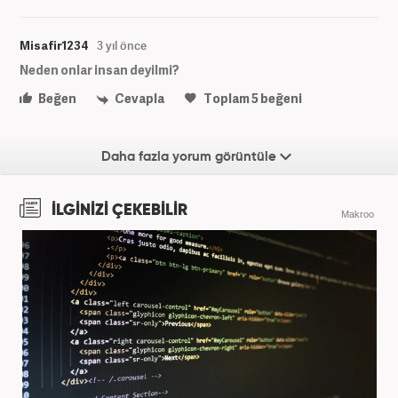
Misafir1234
3 yıl önce
Neden onlar insan deyilmi?
Beğen
Cevapla
Toplam
5
beğeni
Daha fazla yorum görüntüle
İLGİNİZİ ÇEKEBİLİR
Makroo