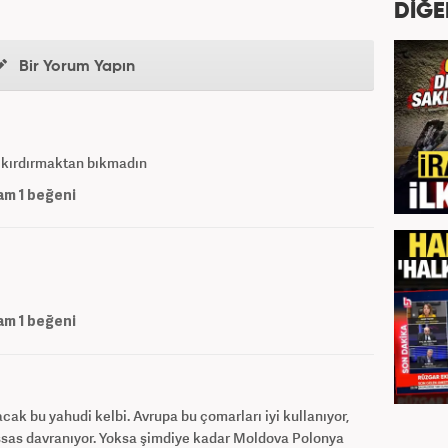
DİĞE
Bir Yorum Yapın
ı kırdırmaktan bıkmadın
am
1
beğeni
am
1
beğeni
k bu yahudi kelbi. Avrupa bu çomarları iyi kullanıyor,
ssas davranıyor. Yoksa şimdiye kadar Moldova Polonya