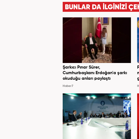
BUNLAR DA İLGİNİZİ ÇE
Şarkıcı Pınar Sürer,
Cumhurbaşkanı Erdoğan'a şarkı
okuduğu anları paylaştı
Haber7
H