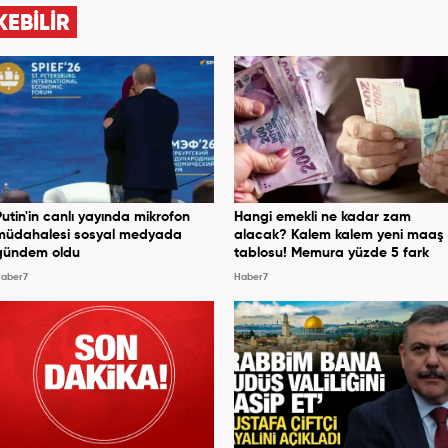
KEBİLİR
Putin'in canlı yayında mikrofon
Hangi emekli ne kadar zam
müdahalesi sosyal medyada
alacak? Kalem kalem yeni maaş
gündem oldu
tablosu! Memura yüzde 5 fark
aber7
Haber7