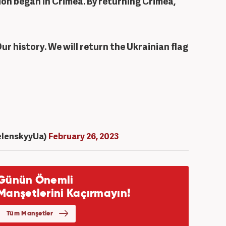
ion began in Crimea. By returning Crimea,
Our history. We will return the Ukrainian flag
elenskyyUa)
February 26, 2023