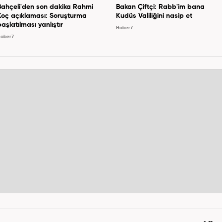
Bahçeli'den son dakika Rahmi
Bakan Çiftçi: Rabb'im bana
Koç açıklaması: Soruşturma
Kudüs Valiliğini nasip et
başlatılması yanlıştır
Haber7
aber7