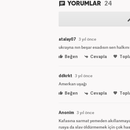
24
YORUMLAR
atalay07
3 yıl önce
ukrayna nın beşar esadısın sen halkın
Beğen
Cevapla
Topl
ddkrkt
3 yıl önce
Amerkan uşağı
Beğen
Cevapla
Topl
Anonim
3 yıl önce
Kafasına sarmat yemeden akıllanmayaca
rusya da slav öldürmemek için çok ha