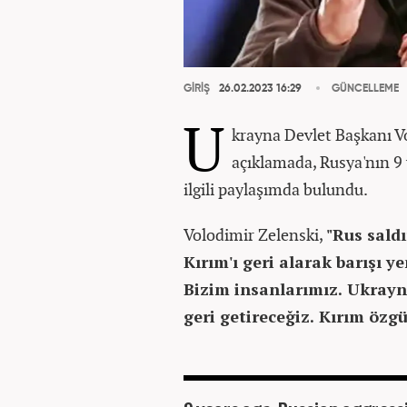
GİRİŞ
26.02.2023 16:29
GÜNCELLEME
U
krayna Devlet Başkanı V
açıklamada, Rusya'nın 9 
ilgili paylaşımda bulundu.
Volodimir Zelenski,
"Rus saldı
Kırım'ı geri alarak barışı y
Bizim insanlarımız. Ukrayn
geri getireceğiz. Kırım özg