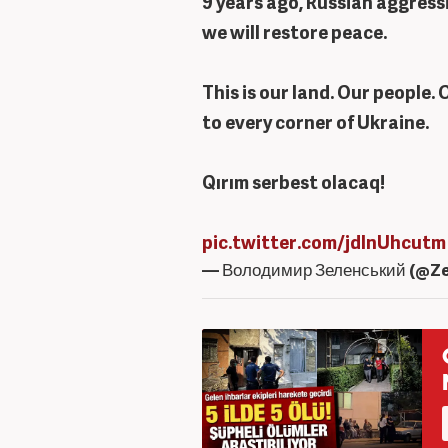
9 years ago, Russian aggress
we will restore peace.
This is our land. Our people. 
to every corner of Ukraine.
Qırım serbest olacaq!
pic.twitter.com/jdInUhcutm
— Володимир Зеленський (@Z