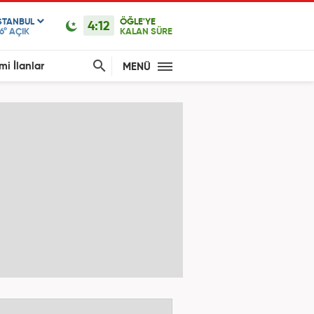
STANBUL
ÖĞLE'YE
4:12
6°
AÇIK
KALAN SÜRE
mi İlanlar
MENÜ