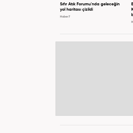
Sıfır Atık Forumu'nda geleceğin
yol haritası çizildi
Haber7
H