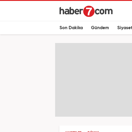
Son Dakika
Gündem
Siyase