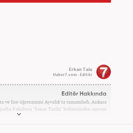
Erkan Talu
Haber7.com - Editör
Editör Hakkında
rta ve lise öğrenimini Ayvalık'ta tamamladı. Ankara
oğrafya Fakültesi "Sanat Tarihi" bölümünden mezun
ecilik üzerine eğitimler aldı. Haberciliğe "muhabir"
 daha sonra Haber 7'ye geçti. Kariyerine, Haber7'de
"editör" olarak devam ediyor.