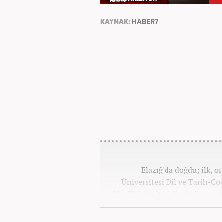
KAYNAK:
HABER7
Elazığ'da doğdu; ilk, o
Üniversitesi Dil ve Tarih-C
oldu. Üniversite yıllarında gazet
olarak Kanal 7'de başladı;