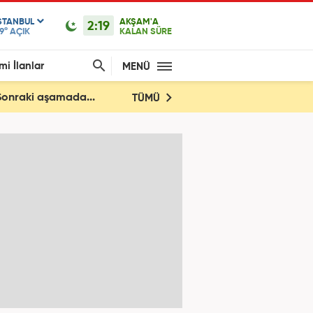
STANBUL
AKŞAM'A
2:19
9°
AÇIK
KALAN SÜRE
mi İlanlar
MENÜ
 Sonraki aşamada...
TÜMÜ