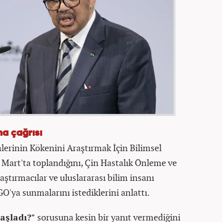
ma çağrısı
erinin Kökenini Araştırmak İçin Bilimsel
art'ta toplandığını, Çin Hastalık Önleme ve
ştırmacılar ve uluslararası bilim insanı
O'ya sunmalarını istediklerini anlattı.
aşladı?"
sorusuna kesin bir yanıt vermediğini