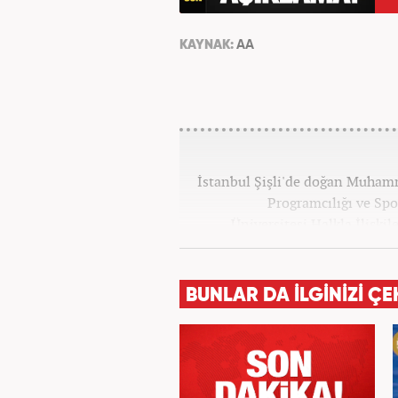
KAYNAK:
AA
İstanbul Şişli'de doğan Muhamm
Programcılığı ve Spo
Üniversitesi Halkla İlişk
yılında yerel haber sit
alanlarında editör-muhabirli
muhabirlik yaptıktan sonra
BUNLAR DA İLGİNİZİ ÇE