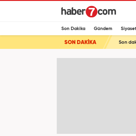
Son Dakika
Gündem
Siyase
SON DAKİKA
Son dak