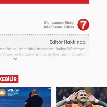
Muhammet Binici
Haber7.com - Editör
Editör Hakkında
et Binici, Anadolu Üniversitesi Radyo Televizyon
r Yönetimi bölümlerini bitirdi. Eğitimine, İstanbul
iler bölümünde devam etmektedir. Gazeteciliğe 2012
eleri ve yerel gazetelerde başladı. Gündem, Magazin
k yaptı. 2016 yılında Yeni Akit Gazetesi'nde bir yıl
, 2020 Eylül itibariyle Haber7'de 'Gündem Editörü'
KEBİLİR
olarak görevine devam etmektedir.