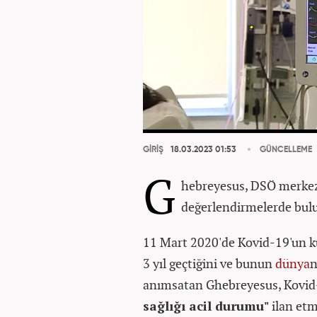
GİRİŞ
18.03.2023 01:53
GÜNCELLEME
G
hebreyesus, DSÖ merkezi
değerlendirmelerde bul
11 Mart 2020'de Kovid-19'un kü
3 yıl geçtiğini ve bunun
dünya
n
anımsatan Ghebreyesus, Kovid
sağlığı acil durumu"
ilan etm