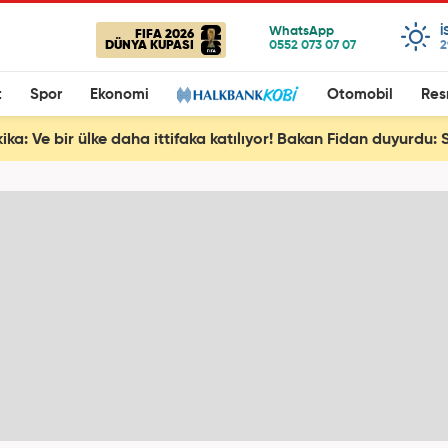
I
FIFA 2026
DÜNYA KUPASI
2
t
Spor
Ekonomi
Otomobil
Res
ika: Ve bir ülke daha ittifaka katılıyor! Bakan Fidan duyurdu: