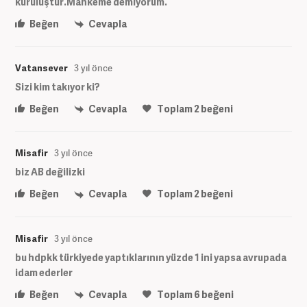
kuruluştur.Mahkeme demiyorum.
Beğen
Cevapla
Vatansever
3 yıl önce
Sizi kim takıyor ki?
Beğen
Cevapla
Toplam
2
beğeni
Misafir
3 yıl önce
biz AB değilizki
Beğen
Cevapla
Toplam
2
beğeni
Misafir
3 yıl önce
bu hdpkk türkiyede yaptıklarının yüzde 1 ini yapsa avrupada
idam ederler
Beğen
Cevapla
Toplam
6
beğeni