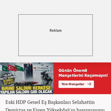
Eski HDP Genel Eş Başkanları Selahattin
Demirtaş ve Figen Yüksekdağ'ın başvurusunu