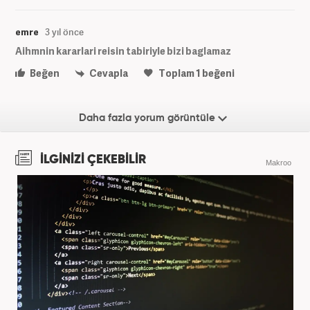
emre
3 yıl önce
Aihmnin kararlari reisin tabiriyle bizi baglamaz
Beğen
Cevapla
Toplam
1
beğeni
Daha fazla yorum görüntüle
İLGİNİZİ ÇEKEBİLİR
Makroo