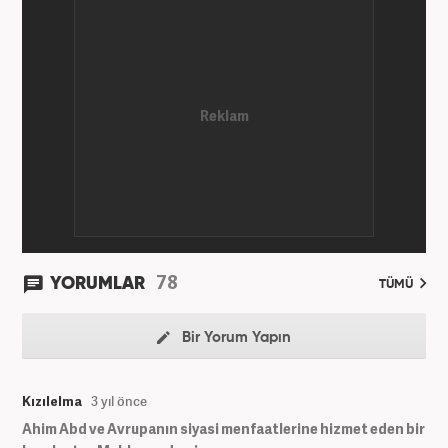
Kanal 7'de başladı; daha sonra Haber 7'ye geçti.
Kariyerine, Haber7'de "editör" olarak devam ediyor.
78
YORUMLAR
TÜMÜ
Bir Yorum Yapın
Kızılelma
3 yıl önce
Ahim Abd ve Avrupanın siyasi menfaatlerine hizmet eden bir