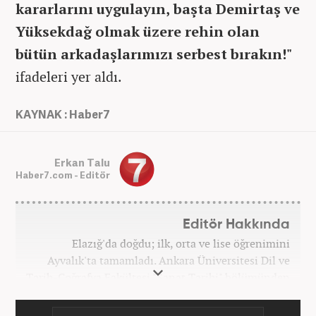
kararlarını uygulayın, başta Demirtaş ve
Yüksekdağ olmak üzere rehin olan
bütün arkadaşlarımızı serbest bırakın!"
ifadeleri yer aldı.
KAYNAK : Haber7
Erkan Talu
Haber7.com - Editör
Editör Hakkında
Elazığ'da doğdu; ilk, orta ve lise öğrenimini
Ayvalık'ta tamamladı. Ankara Üniversitesi Dil ve
Tarih-Coğrafya Fakültesi "Sanat Tarihi" bölümünden
mezun oldu. Üniversite yıllarında gazetecilik
üzerine eğitimler aldı. Haberciliğe "muhabir" olarak