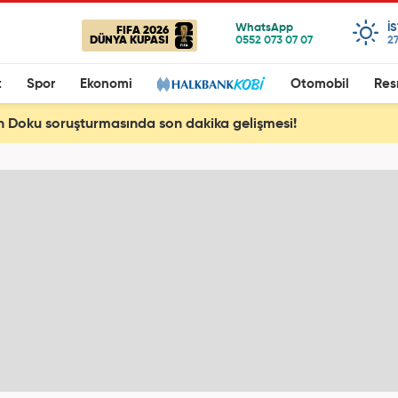
I
FIFA 2026
DÜNYA KUPASI
27
t
Spor
Ekonomi
Otomobil
Res
n Doku soruşturmasında son dakika gelişmesi!