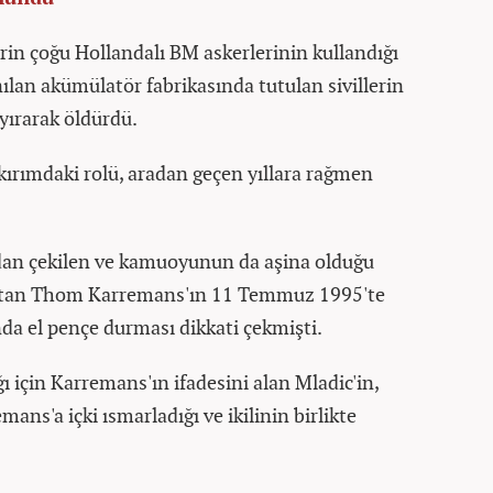
in çoğu Hollandalı BM askerlerinin kullandığı
nılan akümülatör fabrikasında tutulan sivillerin
ayırarak öldürdü.
kırımdaki rolü, aradan geçen yıllara rağmen
ndan çekilen ve kamuoyunun da aşina olduğu
utan Thom Karremans'ın 11 Temmuz 1995'te
ında el pençe durması dikkati çekmişti.
ğı için Karremans'ın ifadesini alan Mladic'in,
ans'a içki ısmarladığı ve ikilinin birlikte