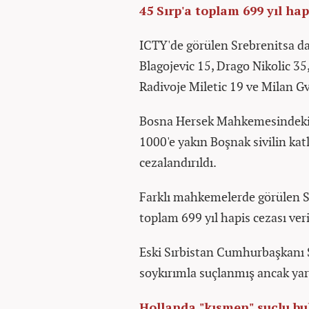
45 Sırp'a toplam 699 yıl hap
ICTY'de görülen Srebrenitsa dav
Blagojevic 15, Drago Nikolic 3
Radivoje Miletic 19 ve Milan Gve
Bosna Hersek Mahkemesindeki 
1000'e yakın Boşnak sivilin kat
cezalandırıldı.
Farklı mahkemelerde görülen S
toplam 699 yıl hapis cezası veri
Eski Sırbistan Cumhurbaşkanı S
soykırımla suçlanmış ancak yar
Hollanda "kısmen" suçlu b