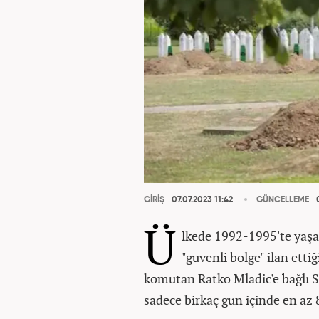
GİRİŞ
07.07.2023 11:42
GÜNCELLEME
0
Ü
lkede 1992-1995'te yaşa
"güvenli bölge" ilan ett
komutan Ratko Mladic'e bağlı Sı
sadece birkaç gün içinde en az 