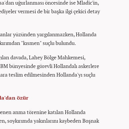
tsa'dan uğurlanması öncesinde ise Mladic'in,
diyeler vermesi de bir başka ilgi çekici detay
anlar yüzünden yargılanmazken, Hollanda
oykırımdan "kısmen" suçlu bulundu.
çılan davada, Lahey Bölge Mahkemesi,
a BM bünyesinde görevli Hollandalı askerlere
lara teslim edilmesinden Hollanda'yı suçlu
da'dan özür
nlenen anma törenine katılan Hollanda
n, soykırımda yakınlarını kaybeden Boşnak