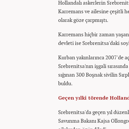
Hollandalı askerlerin Srebreni
Karremans ve ailesine çeşitli he
olarak göze çarpmıştı.
Karremans hiçbir zaman yaşan
devleti ise Srebrenitsa'daki s
Kurban yakınlarınca 2007'de a
Srebrenitsa'nın işgali sırasınd
sığınan 300 Boşnak sivilin Sırp
buldu.
Geçen yılki törende Hollan
Srebrenitsa'da geçen yıl düze
Savunma Bakanı Kajsa Ollongre