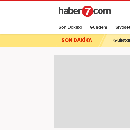
Son Dakika
Gündem
Siyase
SON DAKİKA
Gülista