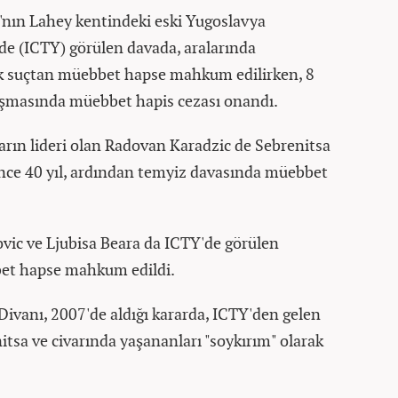
'nın Lahey kentindeki eski Yugoslavya
e (ICTY) görülen davada, aralarında
k suçtan müebbet hapse mahkum edilirken, 8
şmasında müebbet hapis cezası onandı.
rın lideri olan Radovan Karadzic de Sebrenitsa
önce 40 yıl, ardından temyiz davasında müebbet
povic ve Ljubisa Beara da ICTY'de görülen
bet hapse mahkum edildi.
Divanı, 2007'de aldığı kararda, ICTY'den gelen
tsa ve civarında yaşananları "soykırım" olarak