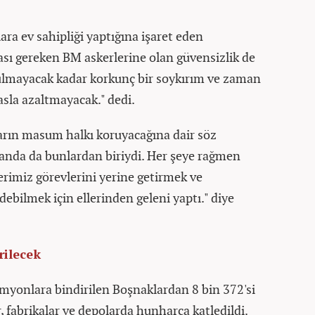
ara ev sahipliği yaptığına işaret eden
sı gereken BM askerlerine olan güvensizlik de
tulmayacak kadar korkunç bir soykırım ve zaman
 asla azaltmayacak." dedi.
arın masum halkı koruyacağına dair söz
llanda da bunlardan biriydi. Her şeye rağmen
lerimiz görevlerini yerine getirmek ve
bilmek için ellerinden geleni yaptı." diye
rilecek
amyonlara bindirilen Boşnaklardan 8 bin 372'si
, fabrikalar ve depolarda hunharca katledildi.