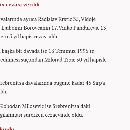
is cezası verildi
alarında ayrıca Radislav Krstic 35, Vidoje
5, Ljubomir Borovcanin 17, Vinko Pandurevic 13,
ro 5 yıl hapis cezası aldı.
başka bir davada ise 13 Temmuz 1995'te
ledilmesi suçundan Milorad Trbic 30 yıl hapisle
rebrenitsa davalarında bugüne kadar 45 Sırp'a
ldi.
lobodan Milosevic ise Srebrenitsa'daki
gılanması sürerken cezaevinde öldü.
ulundu