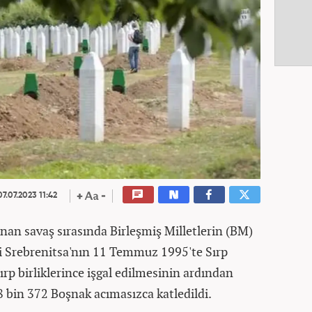
7.07.2023 11:42
nan savaş sırasında Birleşmiş Milletlerin (BM)
iği Srebrenitsa'nın 11 Temmuz 1995'te Sırp
rp birliklerince işgal edilmesinin ardından
8 bin 372 Boşnak acımasızca katledildi.