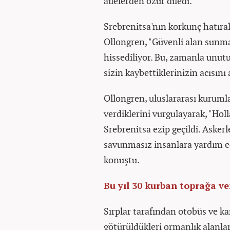
ailelerden özür diledi.
Srebrenitsa'nın korkunç hatıral
Ollongren, "Güvenli alan sunma
hissediliyor. Bu, zamanla unu
sizin kaybettiklerinizin acısını
Ollongren, uluslararası kuruml
verdiklerini vurgulayarak, "Ho
Srebrenitsa ezip geçildi. Asker
savunmasız insanlara yardım ede
konuştu.
Bu yıl 30 kurban toprağa ve
Sırplar tarafından otobüs ve k
götürüldükleri ormanlık alanlar