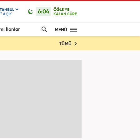
STANBUL
ÖĞLE'YE
6:04
°
AÇIK
KALAN SÜRE
mi İlanlar
MENÜ
TÜMÜ