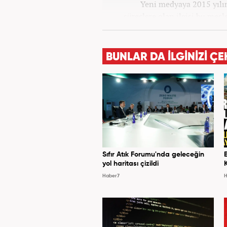
Yeni medyaya 2015 yılınd
süreçlere olan ilgisi bu mes
Star, Güneş, Akşam ve A
bulundu. Her türlü dezenforma
politics) yaşandığı günümüz 
BUNLAR DA İLGİNİZİ ÇE
bilgi aktarımına yardımcı 
geliştirmek üzere çaba 
Sıfır Atık Forumu'nda geleceğin
yol haritası çizildi
Haber7
H