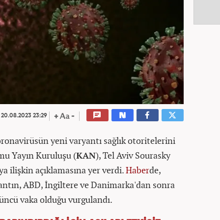
20.08.2023 23:29
ronavirüsün yeni varyantı sağlık otoritelerini
amu Yayın Kuruluşu (
KAN
), Tel Aviv Sourasky
ya ilişkin açıklamasına yer verdi.
Haber
de,
ryantın, ABD, İngiltere ve Danimarka'dan sonra
'üncü vaka olduğu vurgulandı.