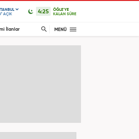
STANBUL
ÖĞLE'YE
4:25
6°
AÇIK
KALAN SÜRE
mi İlanlar
MENÜ