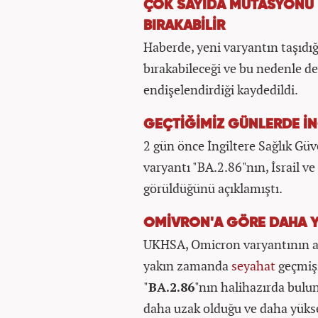
ÇOK SAYIDA MUTASYONU BA
BIRAKABİLİR
Haberde, yeni varyantın taşıdığ
bırakabileceği ve bu nedenle d
endişelendirdiği kaydedildi.
GEÇTİĞİMİZ GÜNLERDE İ
2 gün önce İngiltere Sağlık Güve
varyantı "BA.2.86"nın, İsrail v
görüldüğünü açıklamıştı.
OMİVRON'A GÖRE DAHA Y
UKHSA, Omicron varyantının alt
yakın zamanda
seyahat
geçmişi
"
BA.2.86
"nın halihazırda bulu
daha uzak olduğu ve daha yükse