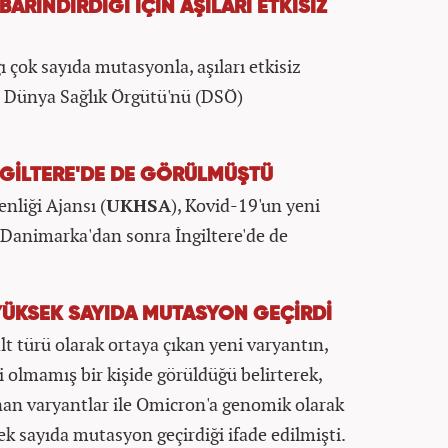
RINDIRDIĞI İÇİN AŞILARI ETKİSİZ
ı çok sayıda mutasyonla, aşıları etkisiz
e Dünya Sağlık Örgütü'nü (DSÖ)
NGİLTERE'DE DE GÖRÜLMÜŞTÜ
nliği Ajansı (
UKHSA
), Kovid-19'un yeni
e Danimarka'dan sonra İngiltere'de de
ÜKSEK SAYIDA MUTASYON GEÇİRDİ
 türü olarak ortaya çıkan yeni varyantın,
 olmamış bir kişide görüldüğü belirterek,
nan varyantlar ile Omicron'a genomik olarak
k sayıda mutasyon geçirdiği ifade edilmişti.