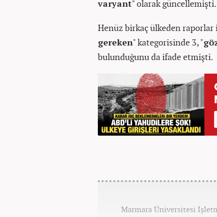
varyant
" olarak güncellemişti.
Henüz birkaç ülkeden raporlar i
gereken
" kategorisinde 3, "
gö
bulunduğunu da ifade etmişti.
Marmara Üniversitesi İşle