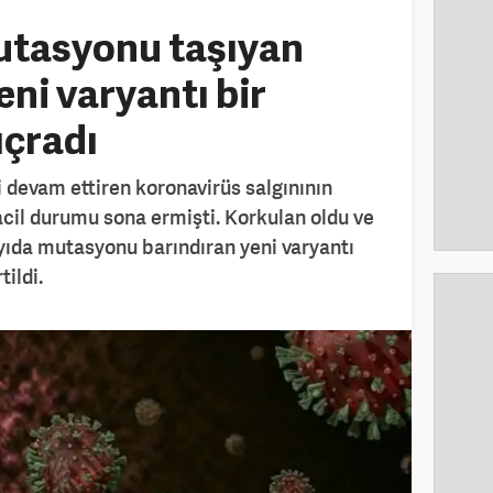
utasyonu taşıyan
ni varyantı bir
ıçradı
i devam ettiren koronavirüs salgınının
acil durumu sona ermişti. Korkulan oldu ve
ayıda mutasyonu barındıran yeni varyantı
tildi.