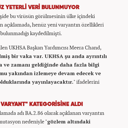
ÜZ YETERLİ VERİ BULUNMUYOR
şide bu virüsün görülmesinin ülke içindeki
len açıklamada, henüz yeni varyantın özellikleri
ri bulunmadığı kaydedilmişti.
rilen UKHSA Başkan Yardımcısı Meera Chand,
dilmiş bir vaka var. UKHSA şu anda ayrıntılı
 ve zamanı geldiğinde daha fazla bilgi
mu yakından izlemeye devam edecek ve
olduklarında yayınlayacaktır.
" ifadelerini
 VARYANT" KATEGORİSİNE ALDI
klamada adı BA.2.86 olarak açıklanan varyantın
 mutasyon nedeniyle "
gözlem altındaki