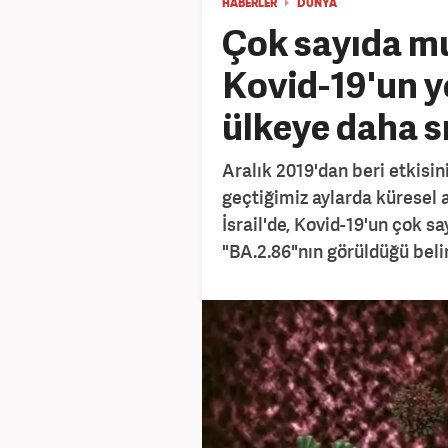
HABERLER
DÜNYA
Çok sayıda m
Kovid-19'un ye
ülkeye daha s
Aralık 2019'dan beri etkisin
geçtiğimiz aylarda küresel 
İsrail'de, Kovid-19'un çok s
"BA.2.86"nın görüldüğü belir