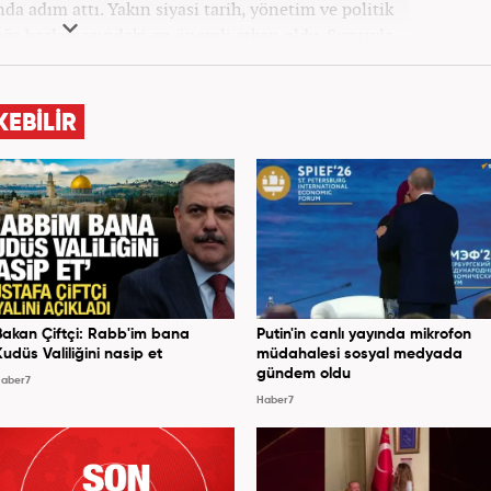
a adım attı. Yakın siyasi tarih, yönetim ve politik
leğe başlamasındaki en önemli etken oldu. Sırasıyla
 Haber'de gündem ve politika editörlüğü görevinde
syonun olduğu, Hakikat ötesi siyasetin (Post truth
dünyasında, tahrif edilen olguları savunmak, temiz
KEBİLİR
olmak ve kamuoyunun dijital-medya okuryazarlığını
gösteriyor. Dijital medya kariyeri Haber 7'de devam
etmektedir.
Bakan Çiftçi: Rabb'im bana
Putin'in canlı yayında mikrofon
Kudüs Valiliğini nasip et
müdahalesi sosyal medyada
gündem oldu
aber7
Haber7