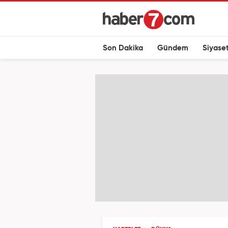
Son Dakika
Gündem
Siyase