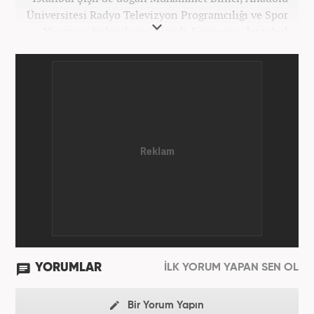
Üniversitesi Radyo Televizyon Programcılığı ve Spor
Yönetimi bölümlerini bitirdi. Eğitimine, İstanbul
Üniversitesi Halkla İlişkiler bölümünde devam
etmektedir. Gazeteciliğe 2012 yılında yerel haber
siteleri ve yerel gazetelerde başladı. Gündem,
Magazin alanlarında editör-muhabirlik yaptı. 2016
yılında Yeni Akit Gazetesi'nde bir yıl muhabirlik
yaptıktan sonra, 2020 Eylül itibariyle Haber7'de
'Gündem Editörü' olarak görevine devam
etmektedir.
YORUMLAR
İLK YORUM YAPAN SEN OL
Bir Yorum Yapın