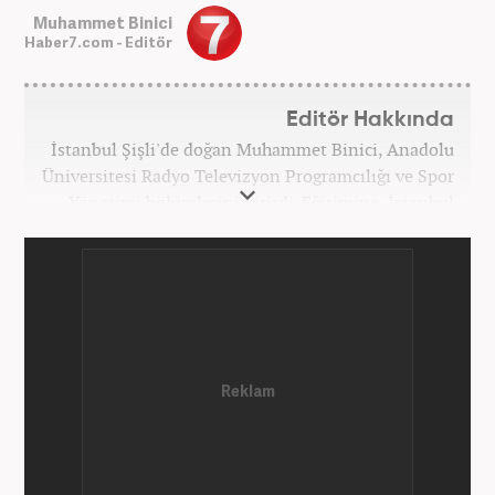
Muhammet Binici
Haber7.com - Editör
Editör Hakkında
İstanbul Şişli'de doğan Muhammet Binici, Anadolu
Üniversitesi Radyo Televizyon Programcılığı ve Spor
Yönetimi bölümlerini bitirdi. Eğitimine, İstanbul
Üniversitesi Halkla İlişkiler bölümünde devam
etmektedir. Gazeteciliğe 2012 yılında yerel haber
siteleri ve yerel gazetelerde başladı. Gündem,
Magazin alanlarında editör-muhabirlik yaptı. 2016
yılında Yeni Akit Gazetesi'nde bir yıl muhabirlik
yaptıktan sonra, 2020 Eylül itibariyle Haber7'de
'Gündem Editörü' olarak görevine devam
etmektedir.