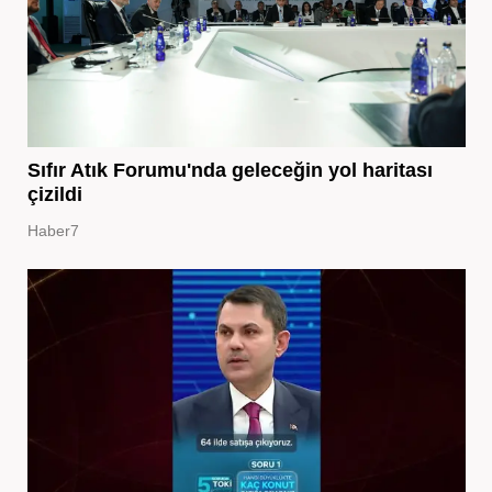
Sıfır Atık Forumu'nda geleceğin yol haritası
çizildi
Haber7