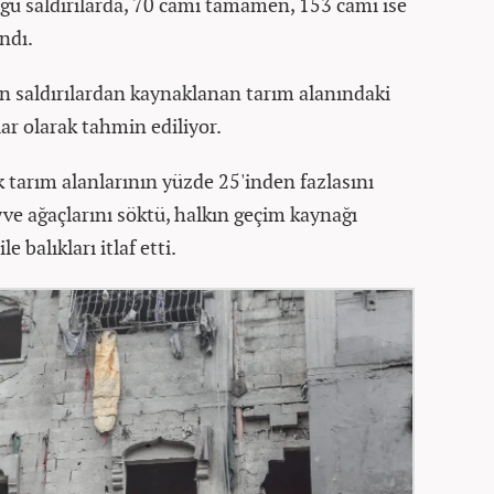
ğü saldırılarda, 70 cami tamamen, 153 cami ise
ındı.
en saldırılardan kaynaklanan tarım alanındaki
r olarak tahmin ediliyor.
k tarım alanlarının yüzde 25'inden fazlasını
eyve ağaçlarını söktü, halkın geçim kaynağı
 balıkları itlaf etti.