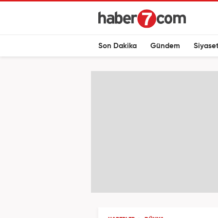
Son Dakika
Gündem
Siyase