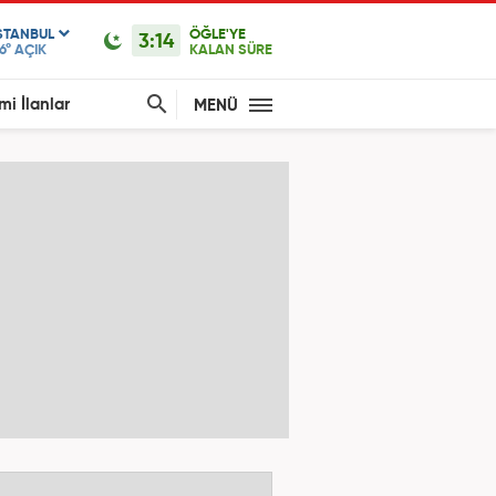
STANBUL
ÖĞLE'YE
3:14
6°
AÇIK
KALAN SÜRE
mi İlanlar
MENÜ