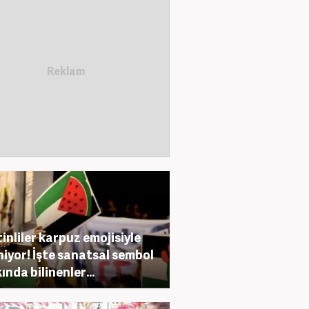
stinliler karpuz emojisiyle
niyor! İşte sanatsal sembol
ında bilinenler...