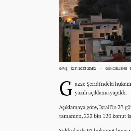
GİRİŞ
12.11.2023 23:52
GÜNCELLEME
1
G
azze Şeridi'ndeki hüküm
yazılı açıklama yapıldı.
Açıklamaya göre, İsrail'in 37 
tamamen, 222 bin 120 konut ise
Saldırılarda 92 hükümet binası 