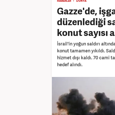
HABERLER
DÜNYA
Gazze'de, işgal
düzenlediği sa
konut sayısı 
İsrail'in yoğun saldırı altın
konut tamamen yıkıldı. Saldı
hizmet dışı kaldı. 70 cami t
hedef alındı.