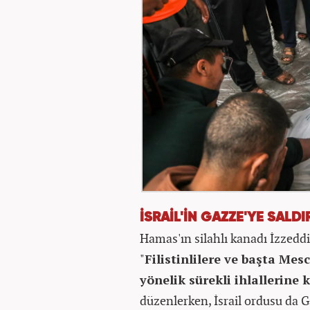
İSRAİL'İN GAZZE'YE SAL
Hamas'ın silahlı kanadı İzzeddi
"
Filistinlilere ve başta Mes
yönelik sürekli ihlallerine 
düzenlerken, İsrail ordusu da