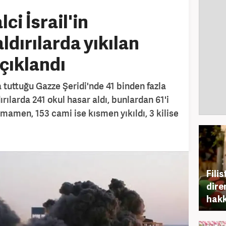
ci İsrail'in
ldırılarda yıkılan
açıklandı
da tuttuğu Gazze Şeridi'nde 41 binden fazla
rılarda 241 okul hasar aldı, bunlardan 61'i
amamen, 153 cami ise kısmen yıkıldı, 3 kilise
Fili
dire
hakk