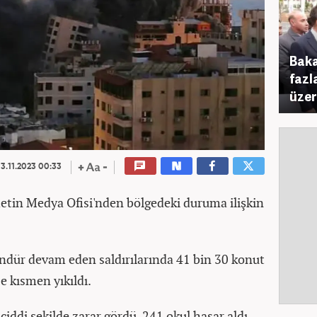
Baka
fazl
üze
3.11.2023 00:33
etin Medya Ofisi'nden bölgedeki duruma ilişkin
gündür devam eden saldırılarında 41 bin 30 konut
 kısmen yıkıldı.
ciddi şekilde zarar gördü, 241 okul hasar aldı,