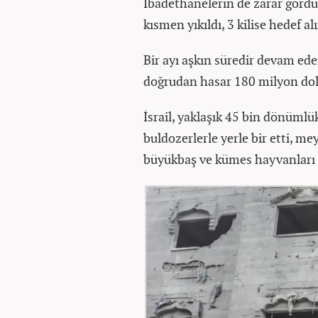
İbadethanelerin de zarar gördü
kısmen yıkıldı, 3 kilise hedef al
Bir ayı aşkın süredir devam ed
doğrudan hasar 180 milyon dola
İsrail, yaklaşık 45 bin dönümlü
buldozerlerle yerle bir etti, m
büyükbaş ve kümes hayvanları ile