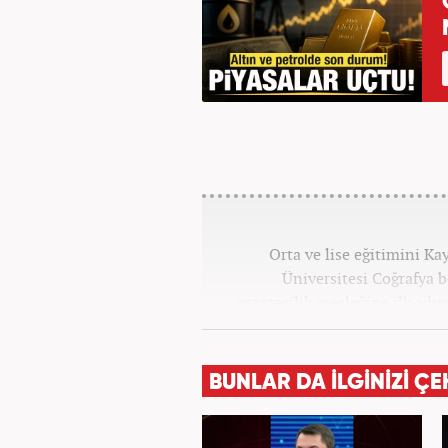
Orta ve lise eğitimini K
Üniversitesi Coğrafya
gazetecilik mesleğine ilk adım
tüm kategorilerde görev ya
BUNLAR DA İLGİNİZİ ÇE