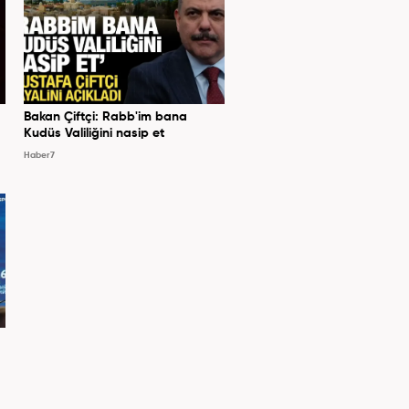
Bakan Çiftçi: Rabb'im bana
Kudüs Valiliğini nasip et
Haber7