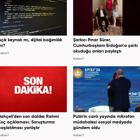
Açık kaynak mı, dijital bağımlılık
Şarkıcı Pınar Sürer,
mı?
Cumhurbaşkanı Erdoğan'a şarkı
okuduğu anları paylaştı
aber7
Haber7
Bahçeli'den son dakika Rahmi
Putin'in canlı yayında mikrofon
Koç açıklaması: Soruşturma
müdahalesi sosyal medyada
başlatılması yanlıştır
gündem oldu
aber7
Haber7