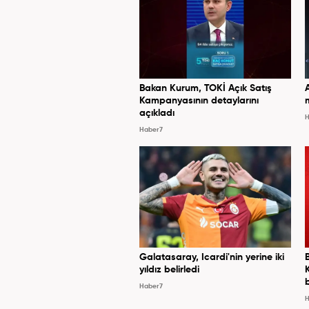
Bakan Kurum, TOKİ Açık Satış
Kampanyasının detaylarını
açıkladı
H
Haber7
Galatasaray, Icardi'nin yerine iki
yıldız belirledi
Haber7
H