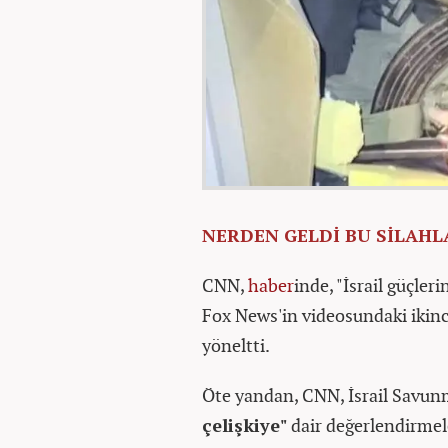
NERDEN GELDİ BU SİLAHL
CNN,
haber
inde, "İsrail güçler
Fox News'in videosundaki ikinc
yöneltti.
Öte yandan, CNN, İsrail Savun
çelişkiye"
dair değerlendirmele