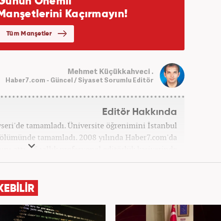
Mehmet Küçükkahveci .
Haber7.com - Güncel / Siyaset Sorumlu Editör
Editör Hakkında
ayseri'de tamamladı. Üniversite öğrenimini İstanbul
 bölümünde tamamladı. 2008 yılında Haber7.com'da
ını attı. 15 yıllık profesyonel editörlük kariyerinde
ptı. Meslek hayatına Haber7.com'da 'Güncel/Siyaset
Sorumlu Editörü' olarak devam etmektedir.
KEBİLİR