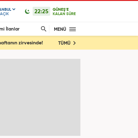
TANBUL
GÜNEŞ'E
22:25
AÇIK
KALAN SÜRE
mi İlanlar
MENÜ
haftanın zirvesinde!
TÜMÜ