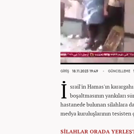
GİRİŞ
18.11.2023 19:49
GÜNCELLEME
1
İ
srail'in Hamas'ın karargahı 
boşaltmasının yankıları sü
hastanede bulunan silahlara dai
medya kuruluşlarının tesisten çe
SİLAHLAR ORADA YERLEŞT