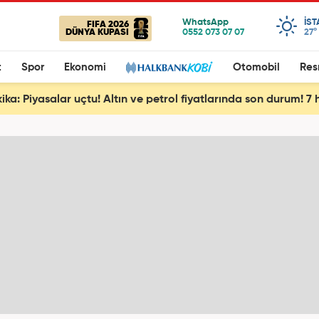
IS
FIFA 2026
DÜNYA KUPASI
27°
t
Spor
Ekonomi
Otomobil
Res
ika: Piyasalar uçtu! Altın ve petrol fiyatlarında son durum! 7 