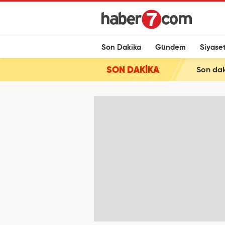
Son Dakika
Gündem
Siyase
SON DAKİKA
Son dak