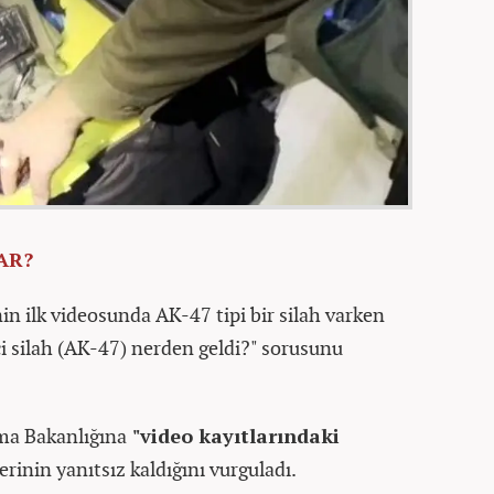
AR?
inin ilk videosunda AK-47 tipi bir silah varken
i silah (AK-47) nerden geldi?" sorusunu
ma Bakanlığına
"video kayıtlarındaki
rinin yanıtsız kaldığını vurguladı.