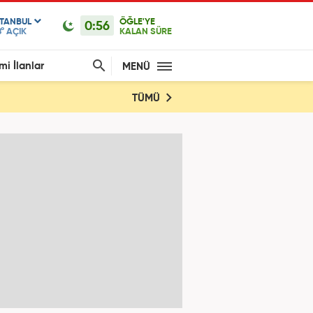
STANBUL
ÖĞLE'YE
0:56
°
AÇIK
KALAN SÜRE
mi İlanlar
MENÜ
TÜMÜ