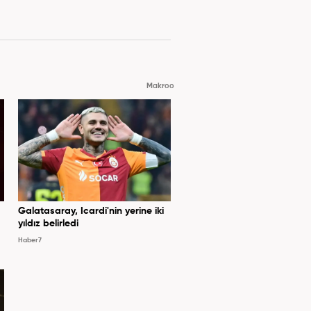
Makroo
Galatasaray, Icardi'nin yerine iki
yıldız belirledi
Haber7