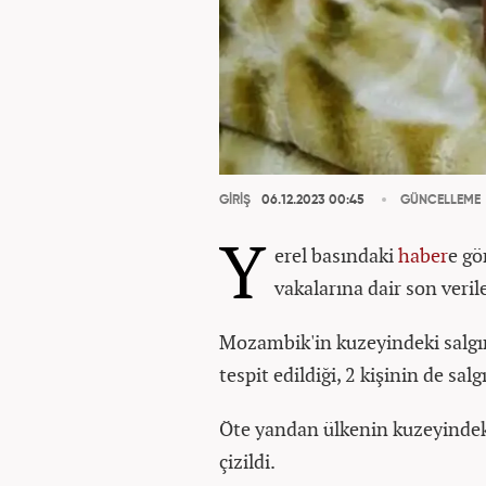
GİRİŞ
06.12.2023 00:45
GÜNCELLEME
Y
erel basındaki
haber
e gö
vakalarına dair son verile
Mozambik'in kuzeyindeki salgın
tespit edildiği, 2 kişinin de sal
Öte yandan ülkenin kuzeyindeki
çizildi.