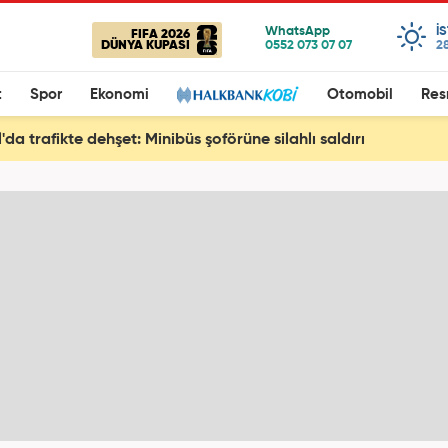
I
FIFA 2026
DÜNYA KUPASI
28
t
Spor
Ekonomi
Otomobil
Res
'da trafikte dehşet: Minibüs şoförüne silahlı saldırı