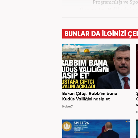
Programcılığı ve Spo
Üniversitesi Halkla İlişk
yılında yerel haber sit
alanlarında editör-muhabirli
muhabirlik yaptıktan sonra
BUNLAR DA İLGİNİZİ ÇE
Bakan Çiftçi: Rabb'im bana
Kudüs Valiliğini nasip et
Haber7
H