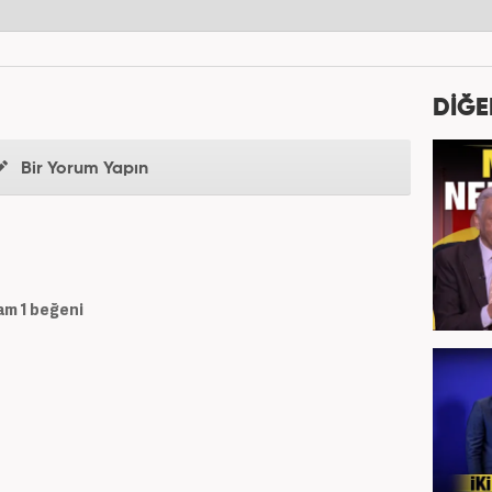
DİĞE
Bir Yorum Yapın
am
1
beğeni