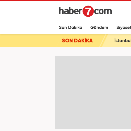
Son Dakika
Gündem
Siyase
SON DAKİKA
İstanbul