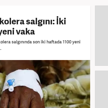
lera salgını: İki
yeni vaka
lera salgınında son iki haftada 1100 yeni
.