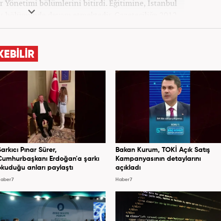
r Yönetimi bölümlerini bitirdi. Eğitimine, İstanbul
iler bölümünde devam etmektedir. Gazeteciliğe 2012
eleri ve yerel gazetelerde başladı. Gündem, Magazin
k yaptı. 2016 yılında Yeni Akit Gazetesi'nde bir yıl
, 2020 Eylül itibariyle Haber7'de 'Gündem Editörü'
KEBİLİR
olarak görevine devam etmektedir.
Şarkıcı Pınar Sürer,
Bakan Kurum, TOKİ Açık Satış
Cumhurbaşkanı Erdoğan'a şarkı
Kampanyasının detaylarını
okuduğu anları paylaştı
açıkladı
aber7
Haber7